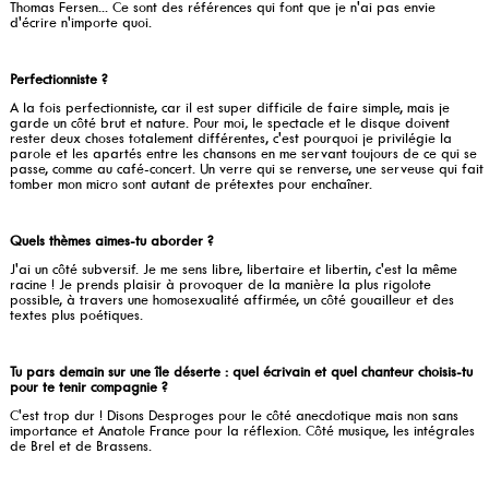
Thomas Fersen... Ce sont des références qui font que je n'ai pas envie
d'écrire n'importe quoi.
Perfectionniste ?
A la fois perfectionniste, car il est super difficile de faire simple, mais je
garde un côté brut et nature. Pour moi, le spectacle et le disque doivent
rester deux choses totalement différentes, c'est pourquoi je privilégie la
parole et les apartés entre les chansons en me servant toujours de ce qui se
passe, comme au café-concert. Un verre qui se renverse, une serveuse qui fait
tomber mon micro sont autant de prétextes pour enchaîner.
Quels thèmes aimes-tu aborder ?
J'ai un côté subversif. Je me sens libre, libertaire et libertin, c'est la même
racine ! Je prends plaisir à provoquer de la manière la plus rigolote
possible, à travers une homosexualité affirmée, un côté gouailleur et des
textes plus poétiques.
Tu pars demain sur une île déserte : quel écrivain et quel chanteur choisis-tu
pour te tenir compagnie ?
C'est trop dur ! Disons Desproges pour le côté anecdotique mais non sans
importance et Anatole France pour la réflexion. Côté musique, les intégrales
de Brel et de Brassens.