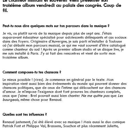
Le chanteur militant et subversif vient présenter son
troisième album vendredi au palais des congrès. Coup de
fil.
Peut-tu nous dire quelques mots sur ton parcours dans la musique ?
Je vis, ou plutôt survis de la musique depuis plus de sept ans. J'étais
auparavant éducateur spécialisé pour adolescents délinquants et cas sociaux
dans des foyers. Originaire d'Auvergne, je suis parti m'installer à Toulouse
où j'ai débuté mon parcours musical, ce qui me vaut souvent d'être catalogué
comme chanteur du sud ! Après un premier album studio et un disque live, je
me suis installé à Paris. J'y ai fait des rencontres et vient de sortir mon
troisième album.
Comment composes-tu tes chansons ?
Le mieux possible ! (rires). Je commence en général par le texte. Mon
inspiration vient aussi bien des événements du monde qui peuvent donner des
chansons politiques, que de ceux de l'intime qui débouchent sur des chansons
d'amour. Je m'impose l'exigence dont font preuves les chanteurs complets,
ceux que j'aime : Brel pouvait aussi bien chanter
Ne me quitte pas
que
Les
bourgeois
, même chose pour Renaud.
Quelles sont tes influences ?
Renaud justement, j'ai été élevé avec sa musique ! Mais aussi le duo comique
Patrick Font et Philippe Val, Brassens, Souchon et plus récemment Juliette,