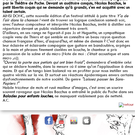
par le Théâtre de Poche. Devant un auditoire conquis, Nicolas Bacchus, le
petit libertin coquin qui ne demande qu'à grandir, s'en est acquitté avec un
talent certain.
AINSI DONC, cette nouvelle édition d'un festival intitulé à juste titre
Y'a de
l'air dans la chanson !
vient de trouver sa logique conclusion samedi soir,
avec l'auteur-compositeur et interprète Nicolas Bacchus, invité à distiller son
répertoire devant un public visiblement très averti.
D'ailleurs, en ses rangs ne figurait-il pas Jo et Huguette, un sympathique
couple venu de Thiers et qui semble en connaître un beau rayon question
chanson française d'hier, d'aujourd'hui, et même de demain ? C'est donc en
leur éclairée et éclairante compagnie que guitare en bandoulière, arpèges
à la main et phrases finement ciselées en bouche, le chanteur a pris
possession de la scène et du micro (Note de moi : c'était acoustique et sans
micro ;o)).
"Ouvrez la porte aux petiots qui ont bien froid"
, demandera d'emblée celui
qui se déclare honnête, dans la mesure où il aime qu'on l'applaudisse à deux
mains. Et qui d'un tango bien balancé va en profiter pour nous instiller ses
quatre vérités sur la vie. Et surtout ses réactions épidermiques envers certains
dysfonctionnements de notre société. Du genre
"Laissez passer les Sans-
Papiers !"
Habile tricoteur de mots et rusé mailleur d'images, c'est avec un sourire
souvent ravageur que Nicolas Bacchus a entraîné le public du Poche dans ses
Balades pour enfants louches
, ne manquant visiblement pas de netteté.
A.C.