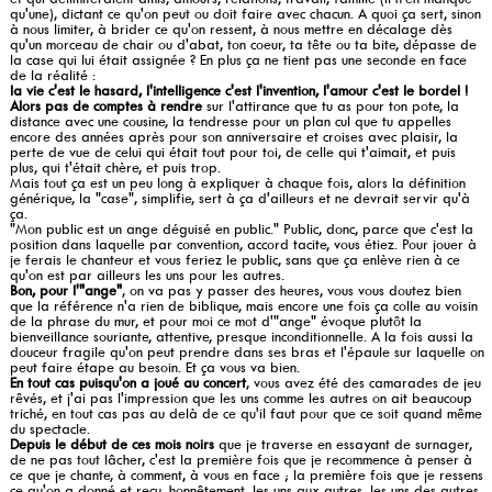
qu'une), dictant ce qu'on peut ou doit faire avec chacun. A quoi ça sert, sinon
à nous limiter, à brider ce qu'on ressent, à nous mettre en décalage dès
qu'un morceau de chair ou d'abat, ton coeur, ta tête ou ta bite, dépasse de
la case qui lui était assignée ? En plus ça ne tient pas une seconde en face
de la réalité :
la vie c'est le hasard, l'intelligence c'est l'invention, l'amour c'est le bordel !
Alors pas de comptes à rendre
sur l'attirance que tu as pour ton pote, la
distance avec une cousine, la tendresse pour un plan cul que tu appelles
encore des années après pour son anniversaire et croises avec plaisir, la
perte de vue de celui qui était tout pour toi, de celle qui t'aimait, et puis
plus, qui t'était chère, et puis trop.
Mais tout ça est un peu long à expliquer à chaque fois, alors la définition
générique, la "case", simplifie, sert à ça d'ailleurs et ne devrait servir qu'à
ça.
"Mon public est un ange déguisé en public." Public, donc, parce que c'est la
position dans laquelle par convention, accord tacite, vous étiez. Pour jouer à
je ferais le chanteur et vous feriez le public, sans que ça enlève rien à ce
qu'on est par ailleurs les uns pour les autres.
Bon, pour l'"ange"
, on va pas y passer des heures, vous vous doutez bien
que la référence n'a rien de biblique, mais encore une fois ça colle au voisin
de la phrase du mur, et pour moi ce mot d'"ange" évoque plutôt la
bienveillance souriante, attentive, presque inconditionnelle. A la fois aussi la
douceur fragile qu'on peut prendre dans ses bras et l'épaule sur laquelle on
peut faire étape au besoin. Et ça vous va bien.
En tout cas puisqu'on a joué au concert
, vous avez été des camarades de jeu
rêvés, et j'ai pas l'impression que les uns comme les autres on ait beaucoup
triché, en tout cas pas au delà de ce qu'il faut pour que ce soit quand même
du spectacle.
Depuis le début de ces mois noirs
que je traverse en essayant de surnager,
de ne pas tout lâcher, c'est la première fois que je recommence à penser à
ce que je chante, à comment, à vous en face ; la première fois que je ressens
ce qu'on a donné et reçu, honnêtement, les uns aux autres, les uns des autres.