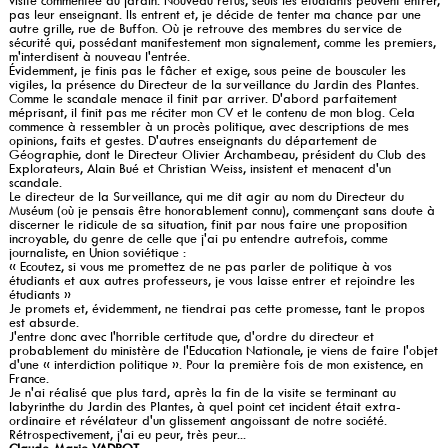
visite commentée du jardin. Nouveau refus, seuls les étudiants peuvent entrer,
pas leur enseignant. Ils entrent et, je décide de tenter ma chance par une
autre grille, rue de Buffon. Où je retrouve des membres du service de
sécurité qui, possédant manifestement mon signalement, comme les premiers,
m'interdisent à nouveau l'entrée.
Évidemment, je finis pas le fâcher et exige, sous peine de bousculer les
vigiles, la présence du Directeur de la surveillance du Jardin des Plantes.
Comme le scandale menace il finit par arriver. D'abord parfaitement
méprisant, il finit pas me réciter mon CV et le contenu de mon blog. Cela
commence à ressembler à un procès politique, avec descriptions de mes
opinions, faits et gestes. D'autres enseignants du département de
Géographie, dont le Directeur Olivier Archambeau, président du Club des
Explorateurs, Alain Bué et Christian Weiss, insistent et menacent d'un
scandale.
Le directeur de la Surveillance, qui me dit agir au nom du Directeur du
Muséum (où je pensais être honorablement connu), commençant sans doute à
discerner le ridicule de sa situation, finit par nous faire une proposition
incroyable, du genre de celle que j'ai pu entendre autrefois, comme
journaliste, en Union soviétique :
« Ecoutez, si vous me promettez de ne pas parler de politique à vos
étudiants et aux autres professeurs, je vous laisse entrer et rejoindre les
étudiants »
Je promets et, évidemment, ne tiendrai pas cette promesse, tant le propos
est absurde.
J'entre donc avec l'horrible certitude que, d'ordre du directeur et
probablement du ministère de l'Education Nationale, je viens de faire l'objet
d'une « interdiction politique ». Pour la première fois de mon existence, en
France.
Je n'ai réalisé que plus tard, après la fin de la visite se terminant au
labyrinthe du Jardin des Plantes, à quel point cet incident était extra-
ordinaire et révélateur d'un glissement angoissant de notre société.
Rétrospectivement, j'ai eu peur, très peur...