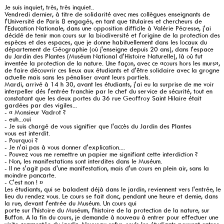
Je suis inquiet, très, très inquiet..
Vendredi dernier, à titre de solidarité avec mes collègues enseignants de
l'Université de Paris 8 engagés, en tant que titulaires et chercheurs de
l'Education Nationale, dans une opposition difficile à Valérie Pécresse, j'ai
décidé de tenir mon cours sur la biodiversité et l'origine de la protection des
espèces et des espaces, que je donne habituellement dans les locaux du
département de Géographie (où j'enseigne depuis 20 ans), dans l'espace
du Jardin des Plantes (Muséum National d'Histoire Naturelle), là où fut
inventée la protection de la nature. Une façon, avec ce «cours hors les murs»,
de faire découvrir ces lieux aux étudiants et d'être solidaire avec la grogne
actuelle mais sans les pénaliser avant leurs partiels.
Mardi, arrivé à 14 h 30, avant les étudiants, j'ai eu la surprise de me voir
interpeller dés l'entrée franchie par le chef du service de sécurité, tout en
constatant que les deux portes du 36 rue Geoffroy Saint Hilaire était
gardées par des vigiles...
- « Monsieur Vadrot ?
- euh...oui
- Je suis chargé de vous signifier que l'accès du Jardin des Plantes
vous est interdit.
- Pourquoi ?
- Je n'ai pas à vous donner d'explication....
- Pouvez vous me remettre un papier me signifiant cette interdiction ?
- Non, les manifestations sont interdites dans le Muséum.
- Il ne s'agit pas d'une manifestation, mais d'un cours en plein air, sans la
moindre pancarte.
- C'est non ! »
Les étudiants, qui se baladent déjà dans le jardin, reviennent vers l'entrée, le
lieu du rendez vous. Le cours se fait donc, pendant une heure et demie, dans
la rue, devant l'entrée du Muséum. Un cours qui
porte sur l'histoire du Muséum, l'histoire de la protection de la nature, sur
Buffon. A la fin du cours, je demande à nouveau à entrer pour effectuer une