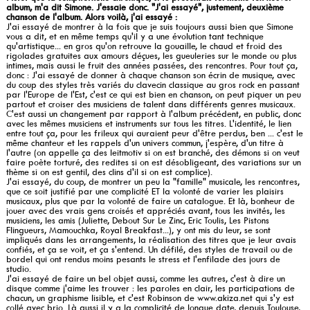
album, m'a dit Simone. J'essaie donc. "J'ai essayé", justement, deuxième
chanson de l'album. Alors voilà, j'ai essayé :
J'ai essayé de montrer à la fois que je suis toujours aussi bien que Simone
vous a dit, et en même temps qu'il y a une évolution tant technique
qu'artistique... en gros qu'on retrouve la gouaille, le chaud et froid des
rigolades gratuites aux amours déçues, les gueuleries sur le monde ou plus
intimes, mais aussi le fruit des années passées, des rencontres. Pour tout ça,
donc : J'ai essayé de donner à chaque chanson son écrin de musique, avec
du coup des styles très variés du clavecin classique au gros rock en passant
par l'Europe de l'Est, c'est ce qui est bien en chanson, on peut piquer un peu
partout et croiser des musiciens de talent dans différents genres musicaux.
C'est aussi un changement par rapport à l'album précédent, en public, donc
avec les mêmes musiciens et instruments sur tous les titres. L'identité, le lien
entre tout ça, pour les frileux qui auraient peur d'être perdus, ben ... c'est le
même chanteur et les rappels d'un univers commun, j'espère, d'un titre à
l'autre (on appelle ça des leitmotiv si on est branché, des démons si on veut
faire poète torturé, des redites si on est désobligeant, des variations sur un
thème si on est gentil, des clins d'il si on est complice).
J'ai essayé, du coup, de montrer un peu la "famille" musicale, les rencontres,
que ce soit justifié par une complicité ET la volonté de varier les plaisirs
musicaux, plus que par la volonté de faire un catalogue. Et là, bonheur de
jouer avec des vrais gens croisés et appréciés avant, tous les invités, les
musiciens, les amis (Juliette, Debout Sur Le Zinc, Eric Toulis, Les Pistons
Flingueurs, Mamouchka, Royal Breakfast...), y ont mis du leur, se sont
impliqués dans les arrangements, la réalisation des titres que je leur avais
confiés, et ça se voit, et ça s'entend. Un défilé, des styles de travail ou de
bordel qui ont rendus moins pesants le stress et l'enfilade des jours de
studio.
J'ai essayé de faire un bel objet aussi, comme les autres, c'est à dire un
disque comme j'aime les trouver : les paroles en clair, les participations de
chacun, un graphisme lisible, et c'est Robinson de www.akiza.net qui s'y est
collé avec brio. Là aussi il y a la complicité de longue date, depuis Toulouse,