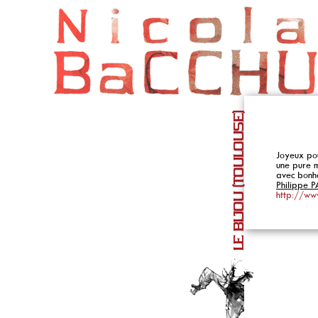
LE BIJOU (TOULOUSE)
Joyeux pou
une pure m
avec bonhe
Philippe 
http://www