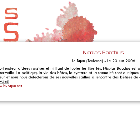
Nicolas Bacchus
Le Bijou (Toulouse) - Le 20 juin 2006
rfendeur didées rassises et militant de toutes les libertés, Nicolas Bacchus est 
erveille. La politique, la vie des bêtes, la syntaxe et la sexualité sont quelqu
ur et nous nous délecterons de ses nouvelles saillies à lencontre des bêtises de
PAGES
.le-bijou.net