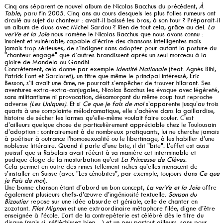
Cinq ans séparent ce nouvel album de Nicolas Bacchus du précédent,
À
Table
, paru fin 2005. Cinq ans au cours desquels les plus folles rumeurs ont
circulé au sujet du chanteur : avait-il baissé les bras, à son tour ? Préparait-il
un album de duos avec Michel Sardou ? Rien de tout cela, grâce au ciel.
La
verVe et la Joie
nous ramène le Nicolas Bacchus que nous avons connu :
insolent et vulnérable, capable d’écrire des chansons intelligentes mais
jamais trop sérieuses, de s’indigner sans adopter pour autant la posture du
"chanteur engagé" que d’autres brandissent après un seul morceau à la
gloire de Mandela ou Gandhi.
Concrètement, cela donne par exemple
Identité Nationale
(feat. Agnès Bihl,
Patrick Font et Sarcloret), un titre que même le principal intéressé, Éric
Besson, s’il avait une âme, ne pourrait s’empêcher de trouver hilarant. Ses
aventures extra-extra-conjugales, Nicolas Bacchus les évoque avec légèreté,
sans militantisme ni provocation, désamorçant du même coup tout reproche
adverse
(Les Uniques)
. Et si
Ce que je fais de moi
s’apparente jusqu’au trois
quarts à une complainte mélodramatique, elle s’achève dans la gaillardise,
histoire de sécher les larmes qu’elle-même voulait faire couler. C’est
d’ailleurs quelque chose de particulièrement appréciable chez le Toulousain
d’adoption : contrairement à de nombreux pratiquants, lui ne cherche jamais
à poétiser à outrance l’homosexualité ou le libertinage, à les habiller d’une
noblesse littéraire. Quand il parle d’une bite, il dit "bite". L’effet est aussi
jouissif que si Rabelais avait réécrit à sa manière cet interminable et
pudique éloge de la masturbation qu’est
La Princesse de Clèves
.
Cela permet en outre des rimes tellement riches qu’elles menacent de
s’installer en Suisse (avec "Les cénobites", par exemple, toujours dans
Ce que
je Fais de moi
).
Une bonne chanson étant d’abord un bon concept,
La verVe et la Joie
offre
également plusieurs chefs-d’œuvre d’ingéniosité textuelle.
Sanson du
Bizoutier
repose sur une idée absurde et géniale, celle de chanter en
zozotant.
Filet Mignon
est une extraordinaire métaphore filée, digne d’être
enseignée à l’école. L’art de la contrepèterie est célébré dès le titre du
disque (mais si, réfléchissez bien…) et un peu partout ailleurs, sans pour