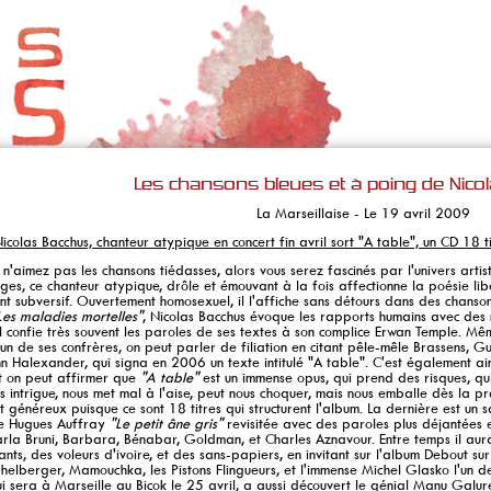
Les chansons bleues et à poing de Nico
La Marseillaise - Le 19 avril 2009
icolas Bacchus, chanteur atypique en concert fin avril sort "A table", un CD 18 ti
aimez pas les chansons tiédasses, alors vous serez fascinés par l'univers artis
ges, ce chanteur atypique, drôle et émouvant à la fois affectionne la poésie li
t subversif. Ouvertement homosexuel, il l'affiche sans détours dans des chans
Les maladies mortelles"
, Nicolas Bacchus évoque les rapports humains avec des 
il confie très souvent les paroles de ses textes à son complice Erwan Temple. M
un de ses confrères, on peut parler de filiation en citant pêle-mêle Brassens, Gui
n Halexander, qui signa en 2006 un texte intitulé "A table". C'est également a
t on peut affirmer que
"A table"
est un immense opus, qui prend des risques, qu
us intrigue, nous met mal à l'aise, peut nous choquer, mais nous emballe dès la pr
t généreux puisque ce sont 18 titres qui structurent l'album. La dernière est un s
e Hugues Auffray
"Le petit âne gris"
revisitée avec des paroles plus déjantées 
arla Bruni, Barbara, Bénabar, Goldman, et Charles Aznavour. Entre temps il a
ts, des voleurs d'ivoire, et des sans-papiers, en invitant sur l'album Debout sur le
helberger, Mamouchka, les Pistons Flingueurs, et l'immense Michel Glasko l'un d
i sera à Marseille au Bicok le 25 avril, a aussi découvert le génial Manu Galure