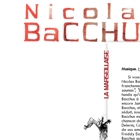
LA MARSEILLAISE
Musique.
N
Si vous n'
Nicolas Ba
franchemen
saunas", "
tandis qu'
Bacchus à 
encore Jan
Bacchus, e
séduit, no
Bacchus es
chanson d
Delerm, C
de ses aman
Freddy Eic
Bacchus qu