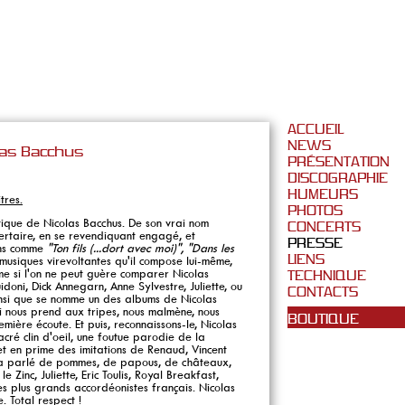
ACCUEIL
NEWS
las Bacchus
PRÉSENTATION
DISCOGRAPHIE
HUMEURS
tres.
PHOTOS
tique de Nicolas Bacchus. De son vrai nom
CONCERTS
bertaire, en se revendiquant engagé, et
PRESSE
ons comme
"Ton fils (...dort avec moi)", "Dans les
LIENS
musiques virevoltantes qu'il compose lui-même,
ême si l'on ne peut guère comparer Nicolas
TECHNIQUE
doni, Dick Annegarn, Anne Sylvestre, Juliette, ou
CONTACTS
insi que se nomme un des albums de Nicolas
i nous prend aux tripes, nous malmène, nous
BOUTIQUE
emière écoute. Et puis, reconnaissons-le, Nicolas
acré clin d'oeil, une foutue parodie de la
et en prime des imitations de Renaud, Vincent
ura parlé de pommes, de papous, de châteaux,
 Zinc, Juliette, Eric Toulis, Royal Breakfast,
es plus grands accordéonistes français. Nicolas
. Total respect !