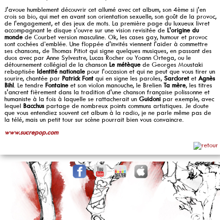
J'avoue humblement découvrir cet allumé avec cet album, son 4ème si j'en
crois sa bio, qui met en avant son orientation sexuelle, son goût de la provoc,
de l'engagement, et des jeux de mots. La première page du luxueux livret
accompagnant le disque s'ouvre sur une vision revisitée de
L'origine du
monde
de Courbet version masculine. Ok, les cases gay, humour et provoc
sont cochées d’emblée. Une floppée d'invités viennent l'aider à commettre
ses chansons, de Thomas Pitiot qui signe quelques musiques, en passant des
duos avec par Anne Sylvestre, Lucas Rocher ou Yoann Ortega, ou le
détournement collégial de la chanson
Le métèque
de Georges Moustaki
rebaptisée
Identité nationale
pour l'occasion et qui ne peut que vous tirer un
sourire, chantée par
Patrick Font
qui en signe les paroles,
Sarcloret
et
Agnès
Bihl
. Le tendre
Fontaine
et son violon manouche, le Brelien
Ta mère
, les titres
s'ancrent fièrement dans la tradition d'une chanson française polissonne et
humaniste à la fois à laquelle se rattacherait un
Guidoni
par exemple, avec
lequel
Bacchus
partage de nombreux points communs artistiques. Je doute
que vous entendiez souvent cet album à la radio, je ne parle même pas de
la télé, mais un petit tour sur scène pourrait bien vous convaincre.
www.sucrepop.com