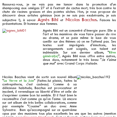
Rassurez-vous, je ne vais pas me lancer dans la promotion d'un
shampooing aux omégas 27 et à l'extrait de cactus mort, très bon contre la
chute de racines grasses et des pointes sèches. Non, je vous propose de
découvrir deux artistes géniaux (non je ne suis pas exubérante, je suis
Agnès Bihl
Nicolas Bacchus
.
subjective !), à savoir
et
Faisons les
présentations. Et honneur aux femmes.
Agnès Bihl est un concentré d'énergie pure. Elle a
l'art et les manières de vous faire passer du rire
au drame, et se paie même le luxe de vous
cueillir sur des thèmes où on ne l'attend pas. Ses
textes sont imprégnés d'émotions, les
arrangements sont soignés, son talent est
indéniable. Sur son dernier album, "
Rêve
général(e)
", Agnès Bihl nous offre entre autres,
deux duos, notamment le très beau "
Je t'aime
que moi
" avec Grand Corps Malade.
Nicolas Bacchus vient de sortir son nouvel Album
"
La Verve et la Joie
" (faites-lui plaisir, faites la
contrepèterie, c'est cadeau). Comme à sa
délicieuse habitude, Bacchus est provocateur et
insolent, il revendique sa liberté d'être et celle de
s'exprimer comme bon lui semble. Et il faut bien le
reconnaître c'est comme ça qu'on l'aime. Là encore
sur cet album de très belles collaborations, comme
par exemple "Cousine" un duo avec Anne
Sylvestre. Bien qu'accompagné sur ce quatrième
opus par des musiciens tous plus excellents les uns que les autres (mention