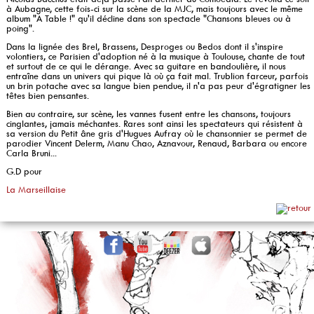
à Aubagne, cette fois-ci sur la scène de la MJC, mais toujours avec le même
album "A Table !" qu'il décline dans son spectacle "Chansons bleues ou à
poing".
Dans la lignée des Brel, Brassens, Desproges ou Bedos dont il s'inspire
volontiers, ce Parisien d'adoption né à la musique à Toulouse, chante de tout
et surtout de ce qui le dérange. Avec sa guitare en bandoulière, il nous
entraîne dans un univers qui pique là où ça fait mal. Trublion farceur, parfois
un brin potache avec sa langue bien pendue, il n'a pas peur d'égratigner les
têtes bien pensantes.
Bien au contraire, sur scène, les vannes fusent entre les chansons, toujours
cinglantes, jamais méchantes. Rares sont ainsi les spectateurs qui résistent à
sa version du Petit âne gris d'Hugues Aufray où le chansonnier se permet de
parodier Vincent Delerm, Manu Chao, Aznavour, Renaud, Barbara ou encore
Carla Bruni...
G.D pour
La Marseillaise