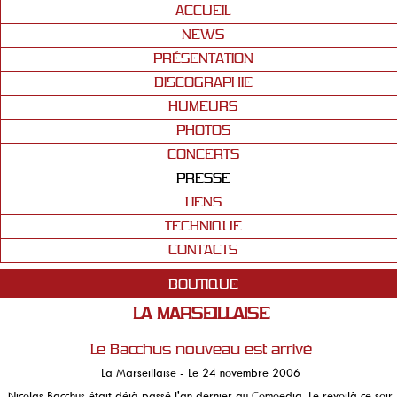
ACCUEIL
NEWS
PRÉSENTATION
DISCOGRAPHIE
HUMEURS
PHOTOS
CONCERTS
PRESSE
LIENS
TECHNIQUE
CONTACTS
BOUTIQUE
LA MARSEILLAISE
Le Bacchus nouveau est arrivé
La Marseillaise - Le 24 novembre 2006
Nicolas Bacchus était déjà passé l'an dernier au Comoedia. Le revoilà ce soir