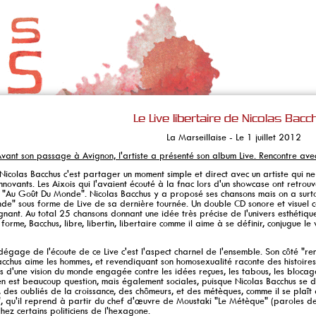
Le Live libertaire de Nicolas Bac
La Marseillaise - Le 1 juillet 2012
vant son passage à Avignon, l'artiste a présenté son album Live. Rencontre avec 
Nicolas Bacchus c'est partager un moment simple et direct avec un artiste qui ne
innovants. Les Aixois qui l'avaient écouté à la fnac lors d'un showcase ont retro
 "Au Goût Du Monde". Nicolas Bacchus y a proposé ses chansons mais on a surtou
nde" sous forme de Live de sa dernière tournée. Un double CD sonore et visuel 
nant. Au total 25 chansons donnant une idée très précise de l'univers esthétique
 forme, Bacchus, libre, libertin, libertaire comme il aime à se définir, conjugue l
dégage de l'écoute de ce Live c'est l'aspect charnel de l'ensemble. Son côté "r
cchus aime les hommes, et revendiquant son homosexualité raconte des histoires 
rs d'une vision du monde engagée contre les idées reçues, les tabous, les blocages
en est beaucoup question, mais également sociales, puisque Nicolas Bacchus se 
, des oubliés de la croissance, des chômeurs, et des métèques, comme il se plaît à 
, qu'il reprend à partir du chef d'œuvre de Moustaki "Le Métèque" (paroles de
chez certains politiciens de l'hexagone.