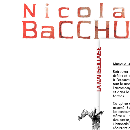
LA MARSEILLAISE
Musique.
A
Retrouver 
drôles et 
à l'espace
tout le mo
l'accompag
et dans la
formes.
Ce qui se 
assumé. Ba
les contou
même s'il 
des exclus
Nationale"
récurrent 