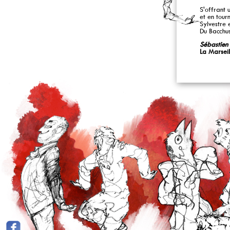
S'offrant 
et en tour
Sylvestre 
Du Bacchu
Sébastie
La Marseil