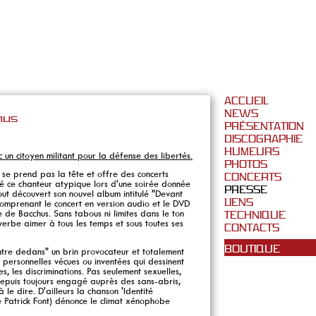
ACCUEIL
NEWS
chus
PRÉSENTATION
DISCOGRAPHIE
HUMEURS
un citoyen militant pour la défense des libertés.
PHOTOS
 se prend pas la tête et offre des concerts
CONCERTS
uvé ce chanteur atypique lors d'une soirée donnée
PRESSE
t découvert son nouvel album intitulé "Devant
LIENS
comprenant le concert en version audio et le DVD
 de Bacchus. Sans tabous ni limites dans le ton
TECHNIQUE
e verbe aimer à tous les temps et sous toutes ses
CONTACTS
BOUTIQUE
entre dedans" un brin provocateur et totalement
personnelles vécues ou inventées qui dessinent
, les discriminations. Pas seulement sexuelles,
depuis toujours engagé auprès des sans-abris,
le dire. D'ailleurs la chanson 'Identité
 Patrick Font) dénonce le climat xénophobe