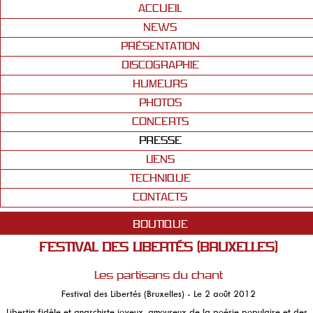
ACCUEIL
NEWS
PRÉSENTATION
DISCOGRAPHIE
HUMEURS
PHOTOS
CONCERTS
PRESSE
LIENS
TECHNIQUE
CONTACTS
BOUTIQUE
FESTIVAL DES LIBERTÉS (BRUXELLES)
Les partisans du chant
Festival des Libertés (Bruxelles) - Le 2 août 2012
Libertin fidèle et anarchiste joyeux, amoureux de la poésie populaire et des