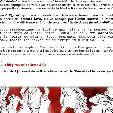
i
", "
Après-toi
". Tantôt sur le mariage "
Ta mère
" futur tube en puissance.
ns sont engagées, portées avec passion et amour, et ça se sent. Plus l'avance d
x proportions démentes. Sans aucun doute Nicolas Bacchus s'entoure bien et maît
tte à Pigalle
", qui donne la parole à un légionnaire devenu travesti et prost
 un poème de
Bernard Dimey
mis en musique par
Nicolas Bacchus
. Le chan
 le droit à la différence et à la tolérance avec "
La fin du bal (le vol arrêté)
" q
aque systématique de tout ce qui relève de la pensée, d
i sont déjà en l’air, brise l’envol de ceux qui partaie
s le loisir de désirer [...] pourquoi, pourquoi elle vi
eaux jamais les balles qu'on arrête en plein vol...»
ums studios au compteur... Voici plus de dix ans que l'énergumène trace son 
es les mains car la connerie et l'imbécillité auraient vite fait de l'abîmer, car c
labousse de sa verve... et sans arrière pensée, on en redemande* !
ur
... le blog musical de Bruno & Co
cchus vient justement de sortir un album live intitulé "
Devant tout le monde
" qu'i