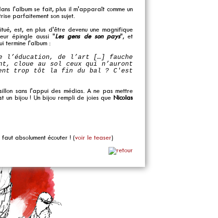
ans l'album se fait, plus il m'apparaît comme un
rise parfaitement son sujet.
itué, est, en plus d'être devenu une magnifique
teur épingle aussi "
Les gens de son pays
", et
ui termine l'album :
e l’éducation, de l’art […] fauche
nt, cloue au sol ceux qui n’auront
ent trop tôt la fin du bal ? C'est
sillon sans l'appui des médias. A ne pas mettre
'est un bijou ! Un bijou rempli de joies que
Nicolas
l faut absolument écouter ! (
voir le teaser
)