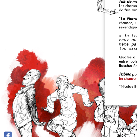
fais de mo
Les chanso
édifice au
"
La Pierre
chanson,
revendique
« la tr
ceux qu
même pa
les ois
Quatre alb
entre tout
Bacchus
éc
Pablito
po
En chanson
*Nicolas Ba