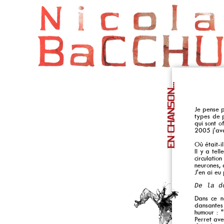
EN CHANSON...
Je pense p
types de p
qui sont o
2005 j'ava
Où était-i
Il y a tell
circulatio
neurones, d
J'en ai eu
De la d
Dans ce no
dansantes 
humour : "
Perret ave