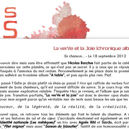
La verVe et la Joie (chronique al
En chanson... - Le 18 septembre 2012
ouvoir dire mais sans être affirmatif que
Nicolas Bacchus
fait partie de la caté
ersonnes sur cette planète, ce qui n'est pas un secret. Il y a ceux qui se réjoui
ffusqués à l'annonce du mot rectum. Personnellement je me place dans la premièr
is adhéré au troisième album "
A table
", et puis après plus rien. Plaf.
l passé ? Enfin je dirais plutôt où étais-je passé ? Moi qui raffole de verbes fo
ement de bons chanteurs, qu'il est souvent difficile de suivre. Si je cours trop vi
n sans aucune explication valable. T'inquiète Nico je reviens, et l'album que je su
e joie. Transition parfaite, "
La verVe et la joie
" est donc le dernier opus studi
 pour mon argent parce qu'un véritable mur de mots aussi beaux les uns que les 
ouceur, de la légèreté, de la réalité, de la créativité,
uvel opus, on retrouve tous les éléments qui font le talent du chanteur. A s
et ses histoires de cul et de cœur. L'acrobate émotionnel est également un vir
Identité nationale (Les métèques)
" en trio avec
Agnès Bihl
et
Sarclo
, écrit pa
c "
Filet mignon
" mais aussi "
Sanson du bizoutier
". Tantôt de son homosexualité o