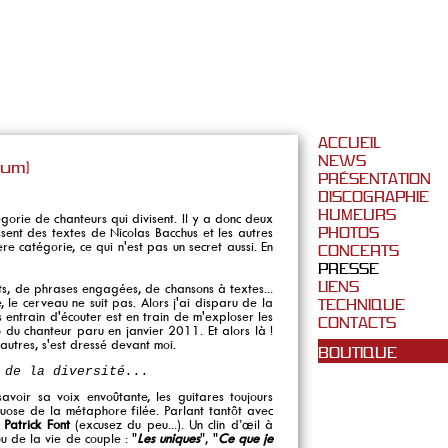
ACCUEIL
NEWS
bum)
PRÉSENTATION
DISCOGRAPHIE
HUMEURS
gorie de chanteurs qui divisent. Il y a donc deux
ssent des textes de Nicolas Bacchus et les autres
PHOTOS
e catégorie, ce qui n'est pas un secret aussi. En
CONCERTS
PRESSE
LIENS
rts, de phrases engagées, de chansons à textes...
te, le cerveau ne suit pas. Alors j'ai disparu de la
TECHNIQUE
is entrain d'écouter est en train de m'exploser les
CONTACTS
o du chanteur paru en janvier 2011. Et alors là !
autres, s'est dressé devant moi.
BOUTIQUE
 de la diversité...
avoir sa voix envoûtante, les guitares toujours
tuose de la métaphore filée. Parlant tantôt avec
r
Patrick Font
(excusez du peu...). Un clin d’œil à
u de la vie de couple : "
Les uniques
", "
Ce que je