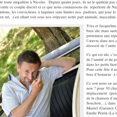
lité toute singulière à Nicolas. Depuis quatre jours, ils ne le quittent pa
entre ce couple discret et ce que nous connaissons du répertoire de Ni
ntions, les convictions, à taquiner sans limites nos pudeurs, qui joue l
en rut, s’en allant voir sous nos oripeaux notre part animale, masculin
Yves et Jacqueline 
bien sûr, mais surt
prétention une rép
l’œuvre dans nos c
dissocié de l’autre
Ce qui est sûr, c’es
de l’amitié et du p
dans les petits li
Pour cette fête i
bras d’honneur à t
Ce soir nous en au
non ? pour 30 chan
déplacement (penso
de la chanson d’au
Souchon…), dans s
Maurel (Garance C
Emilie Perrin (La r