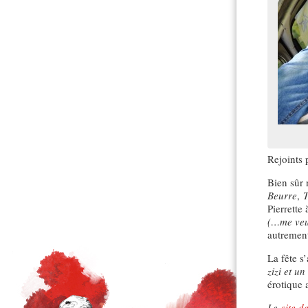
Rejoints 
Bien sûr 
Beurre
,
Pierrette 
(…me veu
autrement
La fête s
zizi et u
érotique
Le
site d