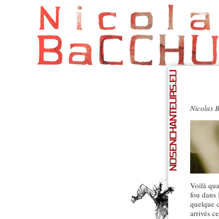
NOSENCHANTEURS.EU
Nicolas 
Voilà qua
fou dans 
quelque c
arrivés c