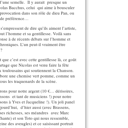
s d’une semelle. Il y aurait presque un
colas Bacchus, celui qui aime à bousculer
a provocation dans son rôle de dieu Pan, ou
e de préférence…
s’empressent de dire qu’ils aiment l’artiste,
out l’homme et sa gentillesse. Voilà sans
onse à de récents débats sur l’homme et
hroniques. L’un peut-il vraiment être
 ?
t que c’est avec cette gentillesse là, ce goût
artage que Nicolas est venu faire la fête
eux toulousains qui soutiennent la Chanson.
l arbore une chemise vert pomme, comme un
ous les traquenards de la scène.
rons pour notre argent (10 €… dérisoires,
sons et tant de musiciens !) pour notre
ns à Yves et Jacqueline !). Un joli panel
jourd’hui, d’hier aussi (avec Brassens,
es richesses, ses méandres avec Marc
hante) et son Toto qui nous ressemble,
eine des aveugles) et ce saisissant portrait