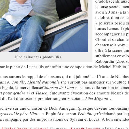
d’adolescents auxq
jalouse secrètemen
avoir 20 ans (à la 
octobre, dont cett
« je serais perdu 
Lucas Lemauff (pia
accompagner au pie
Chouf et sa chante
chanteuse à voix… 
offre à la scène un
subtilement envelo
Nicolas Bacchus (photos DR)
Rabourdin (Zorozor
par le piano de Lucas, ils ont offert une composition de Michel Herblin
nous aurons le rappel de chansons qui ont jalonné les 15 ans de Nicolas 
Tango
,
Ton fils
,
Identité Nationale
(ne surtout pas manquer sur youtube le
à Pigale, la merveilleuse
Chanson de l’ami
et sa nouvelle version telleme
t pour gendre !)
et
Fiasco
, émouvante évocation des amours blessés de 
 dit l’art d’arroser le premier rang en zozotant,
Filet Mignon
…
’achève sur une chanson de Dick Annegarn (presque devenu toulousain)
n gros cul le père Ubu…
» Et plutôt que son
Petit âne gris
réclamé par le 
 accompagné par des improvisations de Sylvain et Lucas. A bon enten
e Nicolas Bacchus, c’est ici
. En vidéo…
Le petit âne gris,
réclamé par le