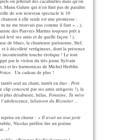
uels on jetterait des cacahuètes mais qu’on
t, Manu Galure qui n’en finit pas de paraître
veille de son nouveau spectacle le 10
e chanson à elle seule est une promesse :
si tu ne me trouvais pas comme il faut »…),
niste des Pauvres Martins toujours prêt à
d levé ses amis et de quelle façon ! ),
use de blues, la chanteuse parisienne, Stef,
et à décolleté vertigineux, dont la présence
e incontestable touche érotique ! Le tout
ppé par le violon du très jeune Sylvain
a) et les harmonicas de Michel Herblin.
, Voice. Un cadeau de plus !
tantôt seul au chant, tantôt en duo :
Petit
 clip concocté par ses amis ariégeois !), la
nt plus désabusée, hélas,
Fontaine
,
Ta mère
l’adolescence, la
Sanson du Bizoutier
…
 reprise en chœur :
« Il avait un tout petit
public, Nicolas préfère lire un poème
deur…!
 public, offert par NosEnchanteurs !