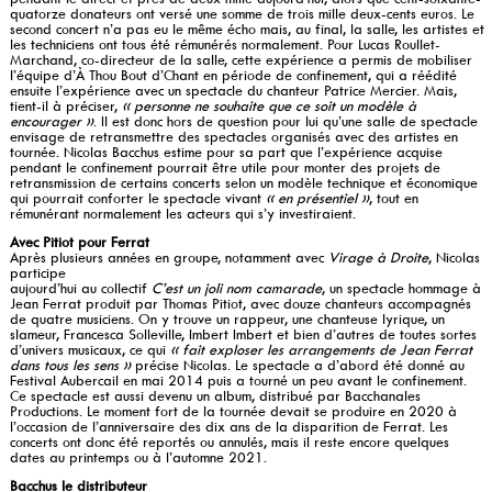
quatorze donateurs ont versé une somme de trois mille deux-cents euros. Le
second concert n’a pas eu le même écho mais, au final, la salle, les artistes et
les techniciens ont tous été rémunérés normalement. Pour Lucas Roullet-
Marchand, co-directeur de la salle, cette expérience a permis de mobiliser
l’équipe d’À Thou Bout d’Chant en période de confinement, qui a réédité
ensuite l’expérience avec un spectacle du chanteur Patrice Mercier. Mais,
tient-il à préciser,
« personne ne souhaite que ce soit un modèle à
encourager »
. Il est donc hors de question pour lui qu’une salle de spectacle
envisage de retransmettre des spectacles organisés avec des artistes en
tournée. Nicolas Bacchus estime pour sa part que l’expérience acquise
pendant le confinement pourrait être utile pour monter des projets de
retransmission de certains concerts selon un modèle technique et économique
qui pourrait conforter le spectacle vivant
« en présentiel »
, tout en
rémunérant normalement les acteurs qui s’y investiraient.
Avec Pitiot pour Ferrat
Après plusieurs années en groupe, notamment avec
Virage à Droite
, Nicolas
participe
aujourd’hui au collectif
C’est un joli nom camarade
, un spectacle hommage à
Jean Ferrat produit par Thomas Pitiot, avec douze chanteurs accompagnés
de quatre musiciens. On y trouve un rappeur, une chanteuse lyrique, un
slameur, Francesca Solleville, Imbert Imbert et bien d’autres de toutes sortes
d’univers musicaux, ce qui
« fait exploser les arrangements de Jean Ferrat
dans tous les sens »
précise Nicolas. Le spectacle a d’abord été donné au
Festival Aubercail en mai 2014 puis a tourné un peu avant le confinement.
Ce spectacle est aussi devenu un album, distribué par Bacchanales
Productions. Le moment fort de la tournée devait se produire en 2020 à
l’occasion de l’anniversaire des dix ans de la disparition de Ferrat. Les
concerts ont donc été reportés ou annulés, mais il reste encore quelques
dates au printemps ou à l’automne 2021.
Bacchus le distributeur