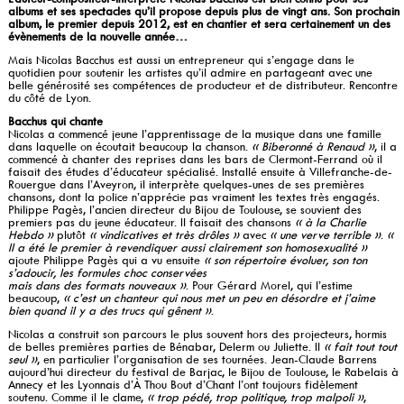
albums et ses spectacles qu’il propose depuis plus de vingt ans. Son prochain
album, le premier depuis 2012, est en chantier et sera certainement un des
évènements de la nouvelle année…
Mais Nicolas Bacchus est aussi un entrepreneur qui s’engage dans le
quotidien pour soutenir les artistes qu’il admire en partageant avec une
belle générosité ses compétences de producteur et de distributeur. Rencontre
du côté de Lyon.
Bacchus qui chante
Nicolas a commencé jeune l’apprentissage de la musique dans une famille
dans laquelle on écoutait beaucoup la chanson.
« Biberonné à Renaud »
, il a
commencé à chanter des reprises dans les bars de Clermont-Ferrand où il
faisait des études d’éducateur spécialisé. Installé ensuite à Villefranche-de-
Rouergue dans l’Aveyron, il interprète quelques-unes de ses premières
chansons, dont la police n’apprécie pas vraiment les textes très engagés.
Philippe Pagès, l’ancien directeur du Bijou de Toulouse, se souvient des
premiers pas du jeune éducateur. Il faisait des chansons
« à la Charlie
Hebdo »
plutôt
« vindicatives et très drôles »
avec
« une verve terrible »
.
«
Il a été le premier à revendiquer aussi clairement son homosexualité »
ajoute Philippe Pagès qui a vu ensuite
« son répertoire évoluer, son ton
s’adoucir, les formules choc conservées
mais dans des formats nouveaux »
. Pour Gérard Morel, qui l’estime
beaucoup,
« c’est un chanteur qui nous met un peu en désordre et j’aime
bien quand il y a des trucs qui gênent »
.
Nicolas a construit son parcours le plus souvent hors des projecteurs, hormis
de belles premières parties de Bénabar, Delerm ou Juliette. Il
« fait tout tout
seul »
, en particulier l’organisation de ses tournées. Jean-Claude Barrens
aujourd’hui directeur du festival de Barjac, le Bijou de Toulouse, le Rabelais à
Annecy et les Lyonnais d’À Thou Bout d’Chant l’ont toujours fidèlement
soutenu. Comme il le clame,
« trop pédé, trop politique, trop malpoli »
,