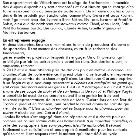
Son appartement de Villeurbanne est le siège de Bacchanales. L’ensemble
des disques disponibles y sont entreposés et c’est Nicolas qui se charge d’en
faire les expéditions au bureau de poste voisin. On y trouve donc les albums
des artistes produits par Bacchanales, comme Manu Galure et Lucas Rocher,
mais également ceux des Lyonnais Reno Bistan, Lily Luca, Lucarne et Frédéric
Bobin, ainsi que de nombreux artistes-amis comme Chouf, Manu Lods, Sale
Petit Bonhomme, Sarclo, Elie Guillou, Claude Astier, Gaëlle Vignaux et
Mathieu Barbances.
Un entrepreneur engagé
En deux décennies, Bacchus a montré ses talents de producteur d’albums et
de spectacles. Il sait monter des dossiers, courir à la recherche des
financements,
gérer ensuite les projets sur lesquels il s’engage. On a l’impression qu’il
privilégie parfois les autres projets avant les siens. Son dernier album, le
cinquième, remonte
à 2012 et il a donc attendu près de dix ans pour en mettre un nouveau en
chantier. Mais de toute évidence, il prend plaisir à ce travail d’entrepreneur
engagé au service de la chanson qu’il aime. La chanteuse Garance exprime
à sa façon ce que beaucoup ressentent
« Nicolas est quelqu’un de gentil qui
sait créer des ponts entre les gens »
. C’est un
« partageur »
qui n’est
« pas
avare de ses coups de main et de son temps »
. De son côté, Philippe Pagès
a bénéficié lui aussi de ses conseils quand il a organisé les trois-cent-
soixante représentations de la tournée de Manu Galure lors de son Tour de
France à pied et en chansons, puis produit le nouvel album de l’artiste qui
vient de sortir.
« C’est un chanteur qui se bouge pour la chanson, pour les
autres »
ajoute son ami, Gérard Morel.
Nicolas Bacchus s’est engagé dans son répertoire et il a chanté pour de
nombreuses causes comme celle des homosexuels
(Les maladies mortelles)
ou
celle des sanspapiers
(Les sans-papiers, Identité nationale)
. Il répond
facilement aux sollicitations et aux appels à manifester pour les combats
qu’il soutient. Il est toujours resté le militant qu’il était déjà au lycée.