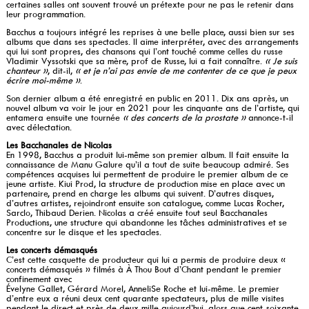
certaines salles ont souvent trouvé un prétexte pour ne pas le retenir dans
leur programmation.
Bacchus a toujours intégré les reprises à une belle place, aussi bien sur ses
albums que dans ses spectacles. Il aime interpréter, avec des arrangements
qui lui sont propres, des chansons qui l’ont touché comme celles du russe
Vladimir Vyssotski que sa mère, prof de Russe, lui a fait connaître.
« Je suis
chanteur »
, dit-il,
« et je n’ai pas envie de me contenter de ce que je peux
écrire moi-même »
.
Son dernier album a été enregistré en public en 2011. Dix ans après, un
nouvel album va voir le jour en 2021 pour les cinquante ans de l’artiste, qui
entamera ensuite une tournée
« des concerts de la prostate »
annonce-t-il
avec délectation.
Les Bacchanales de Nicolas
En 1998, Bacchus a produit lui-même son premier album. Il fait ensuite la
connaissance de Manu Galure qu’il a tout de suite beaucoup admiré. Ses
compétences acquises lui permettent de produire le premier album de ce
jeune artiste. Kiui Prod, la structure de production mise en place avec un
partenaire, prend en charge les albums qui suivent. D’autres disques,
d’autres artistes, rejoindront ensuite son catalogue, comme Lucas Rocher,
Sarclo, Thibaud Derien. Nicolas a créé ensuite tout seul Bacchanales
Productions, une structure qui abandonne les tâches administratives et se
concentre sur le disque et les spectacles.
Les concerts démasqués
C’est cette casquette de producteur qui lui a permis de produire deux «
concerts démasqués » filmés à À Thou Bout d’Chant pendant le premier
confinement avec
Évelyne Gallet, Gérard Morel, AnneliSe Roche et lui-même. Le premier
d’entre eux a réuni deux cent quarante spectateurs, plus de mille visites
pendant le direct et près de deux mille aujourd’hui, alors que cent-soixante-