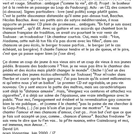
vert et rouge. Situation : ambiguë ("comme la vie", dit-il). Projet : le bonheur
(et à la rentrée un passage au Loup du Faubourg). Actu : un CD, des concerts
(ci-dessous). Signes particuliers : love (and politic) songs plutôt gaies.
C'est la petite dissonance distanciée qu'il aime par-dessus tout, Bacchus.
Nicolas Bacchus. Avec ses petits airs de satyre méditerranéen, il nous
apporte un premier CD plein de promesses... ambiguës. "En fait je suis assez
transparent"... qu'il dit. Avec sa guitare et ses accords qui chantent bon la
chanson française de tradition, on avait cru pourtant le voir venir de
Toulouse : un troubadour ! Un chanteur courtois. Oui, mais voilà : "Non,
Madame, cette nuit-là ton fils n'a pas dormi avec les filles", dans ces
chansons un peu écolo, le berger trousse parfois... le berger (et le cas
échéant, sa bergère). Il chante l'amour tendre et le jus de queue, et le pire,
c'est que ça passe super bien (si j'ose dire).
Ça donne un coup de jeune à nos vieux airs et un coup de vieux à nos jeunes
pédés. Brassens des backrooms ? "Non. je ne veux pas être le chanteur des
pédés et des écolos mais plutôt changer le monde". Chiche ! (c'est un des
animateurs des jeunes écolos-alternatifs sur Toulouse) "Pour m'rouler dans
l'herbe et courir après les garçons/ J'ai pas besoin qu'ils soient millionnaires
ni qu'entre nous y'ait un ballon". Le premier CD est agréable, un peu vin
nouveau. On y sent encore la patte des maîtres, mais ses caractéristiques
sont déjà la "distance amusée". Mais, "éteignez vos ceintures et attachez vos
cigarettes", il a déjà sur scène de l'épaisseur, une vraie intelligence avec le
public. "Pour moi, l'engagement est évident et la revendication gay concerne
bien la vie publique... et (comme il le chante) "pas la peine de me chercher à
la Gay-Pride, (...) j'ai pas b'soin d'un jour pour me montrer". "Je veux
chanter l'amour et mes chansons d'amour, c'est ça... Mon but c'est que ce que
je fais soit accepté un jour, comme... chanson d'amour". Bacchus fredonne "Je
suis venu te dire que tu t'en vas... la pt'ite nuance, entre Gainsbourg et moi,
est immense, mon Amour...".
David LM
nova Magazine. Juin 2000 / l7