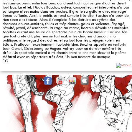
les sans-papiers, enfin tous ceux qui disent tout haut ce que d’autres disent
tout bas. En effet, Nicolas Bacchus, auteur, compositeur, et interprète, n’a pas
sa langue ni ses mains dans ses poches. Il gratte sa guitare avec une rage
époustouflante. Ainsi, le public se rend compte très vite: Bacchus n’a peur de
rien sinon des tabous. Alors il s’emploie à les détruire au rythme des
chansons douces-amères, folles et trépidantes, gaies et violentes. Engagé,
révolté, jovial, désenchanté, la rage au ventre, Bacchus dévoile ses multiples
facettes durant une heure de spectacle plein de bonne humeur. Car une fois
que tout a été dit, plus rien ne fait mal: ni les chagrins d’amour, ni la
politique, ni le regard des autres, et surtout tous les préjugés volent en
éclats. Pratiquant excellemment l’autodérision, Bacchus appelle en renforts
Jean Genet, Gainsbourg ou Hugues Aufray pour un dernier numéro très
drôle. Un spectacle musical à mi-chemin entre le one man show et le poème
théâtral avec un répertoire très écrit. Un bon moment de musique.
F.G.