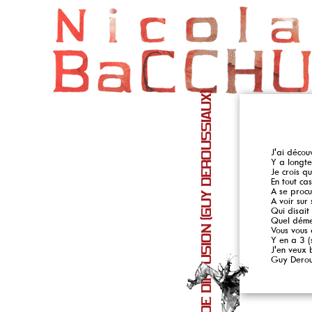
CHORUS - LISTE DE DIFFUSION (GUY DEROUSSIAUX)
J'ai décou
Y a longte
Je crois q
En tout ca
A se procu
A voir sur
Qui disait
Quel démen
Vous vous 
Y en a 3 (
J'en veux 
Guy Derou