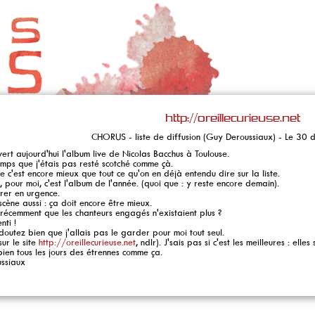
http://oreillecurieuse.net
CHORUS - liste de diffusion (Guy Deroussiaux) - Le 3
vert aujourd'hui l'album live de Nicolas Bacchus à Toulouse.
mps que j'étais pas resté scotché comme çà.
ue c'est encore mieux que tout ce qu'on en déjà entendu dire sur la liste.
s, pour moi, c'est l'album de l'année. (quoi que : y reste encore demain).
rer en urgence.
 scène aussi : ça doit encore être mieux.
 récemment que les chanteurs engagés n'existaient plus ?
ti !
doutez bien que j'allais pas le garder pour moi tout seul.
sur le site
http://oreillecurieuse.net
, ndlr). J'sais pas si c'est les meilleures : elle
bien tous les jours des étrennes comme ça.
ssiaux