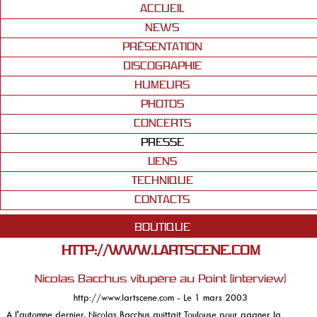
ACCUEIL
NEWS
PRÉSENTATION
DISCOGRAPHIE
HUMEURS
PHOTOS
CONCERTS
PRESSE
LIENS
TECHNIQUE
CONTACTS
BOUTIQUE
HTTP://WWW.LARTSCENE.COM
Nicolas Bacchus vitupère au Point (interview)
http://www.lartscene.com - Le 1 mars 2003
A l'automne dernier, Nicolas Bacchus quittait Toulouse pour gagner la