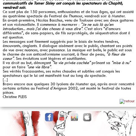
communicatifs de Tomer Sisley ont conquis les spectateurs du Chapitô,
vendredi soir.
Ce sont plus de 150 personnes, enthousiastes et de tous âges, qui ont assisté
au quatrième spectacle du Festival de l'humour, vendredi soir à Munster.
En avant-première, Nicolas Bacchus, venu de Toulouse avec ses deux guitares
et son violoncelliste. Il commence à murmurer :
"Je ne suis là qu'en
introduction... mais j'ai des choses à vous dire"
. C'est alors "d'amours
différentes", de sans-papiers, de fils surprotégés, de séquestration dont il
est question.
Les messages sont finement suggérés par le biais de textes tendres,
émouvants, cinglants. Il dialogue aisément avec le public, chantant ses points
de vue avec nuances, avec puissance. La musique est belle, le public est sous
le charme de son anticonformisme souriant, à fleur de peau,
"à fleur de
coeur"
. Ses évolutions sont légères et sautillantes.
Il va droit au but, dénonçant
"la vie privée cachée"
prônant sa
"mise à nu"
pour en faire
"une vie libre"
.
Ses vérités fracassantes, ses notes chaudes et subtiles ont conquis les
spectateurs qui le lui ont manifesté tout au long du spectacle.
[...]
Bravo encore aux quelques 30 lycéens de Munster qui, après avoir rencontré
certains artistes au Festival d'Avignon 2002, ont monté le festival de toutes
pièces.
Christine PLEIS