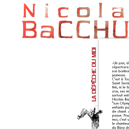
LA DÉPÊCHE DU MIDI
-Un jour, d
répertoire
son bonhom
jeunesse.
C'est à To
Saint Sern
thé, ni le
crus, ses 
surtout en
Nicolas Ba
"son Olymp
enfants pu
de chant. 
passe. Pour
moi, c'est
le chanteu
du Bijou de