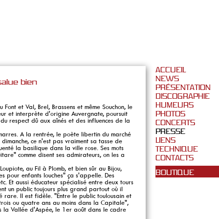
ACCUEIL
NEWS
salue bien
PRÉSENTATION
DISCOGRAPHIE
HUMEURS
dieu Font et Val, Brel, Brassens et même Souchon, le
eur et interprète d'origine Auvergnate, poursuit
PHOTOS
du respect dû aux aînés et des influences de la
CONCERTS
PRESSE
amarres. A la rentrée, le poète libertin du marché
LIENS
 dimanche, ce n'est pas vraiment sa tasse de
uenté la basilique dans la ville rose. Ses mots
TECHNIQUE
itare" comme disent ses admirateurs, on les a
CONTACTS
oupiote, au Fil à Plomb, et bien sûr au Bijou,
BOUTIQUE
des pour enfants louches" ça s'appelle. Des
tc. Et aussi éducateur spécialisé entre deux tours
nt un public toujours plus grand partout où il
rare. Il est fidèle. "Entre le public toulousain et
 trois ou quatre ans au moins dans la Capitale",
s la Vallée d'Aspée, le 1er août dans le cadre