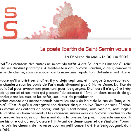
Le poète libertin de Saint-Sernin vous 
La Dépêche du Midi - Le 30 juin 2002
it-il "les chansons des autres ne m'ont plu suffit. Alors j'ai écrit les miennes". A
 de ses dix-huit printemps. A trente-et-un ans, Nicolas Bacchus, auteur, composit
me de chemin, sans se soucier de la mauvaise réputation. Définitivement libéré 
ulouse qu'il a brisé ses chaînes il y a déjà sept ans, et il largue à nouveau les 
in chantera sous les ponts de Paris mais sûrement pas à Notre-Dame. L'office du
 lieu idéal pour avouer son penchant pour les garçons. D'ailleurs il n'a guère fréq
mots uppercut et ses mots qui passent "du cocasse à l'âme en deux accords de gu
tendus dans les rues et les cafés, ses lieux de prédilection.
cchus compte des inconditionnels parmi les étals du bout de la rue du Taur, à la L
ia". C'est là qu'il a enregistré son dernier disque en live l'hiver dernier. "Bala
rs comme des enfants de coeur, sauf qu'ils sont homos, sans papiers, sans logis e
Au diable les bien-pensants ! Les chansons subversives de Nicolas Bacchus touche
 preuve, les éloges qui fleurissent dans la presse. En plus, il possède une qualité 
 une histoire qui durera", assure-t-il. Avant de déménager et de s'installer "pour
r a pris les chemins de traverse pour un petit concert d'été à Sengouagnet, dan
 l'été.