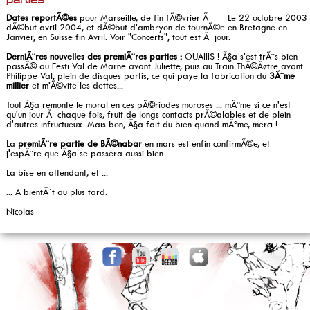
parties
Dates reportÃ©es
pour Marseille, de fin fÃ©vrier Ã
Le 22 octobre 2003
dÃ©but avril 2004, et dÃ©but d'ambryon de tournÃ©e en Bretagne en
Janvier, en Suisse fin Avril. Voir "Concerts", tout est Ã jour.
DerniÃ¨res nouvelles des premiÃ¨res parties :
OUAIIIS ! Ã§a s'est trÃ¨s bien
passÃ© au Festi Val de Marne avant Juliette, puis au Train ThÃ©Ã¢tre avant
Philippe Val, plein de disques partis, ce qui paye la fabrication du
3Ã¨me
millier
et m'Ã©vite les dettes...
Tout Ã§a remonte le moral en ces pÃ©riodes moroses ... mÃªme si ce n'est
qu'un jour Ã chaque fois, fruit de longs contacts prÃ©alables et de plein
d'autres infructueux. Mais bon, Ã§a fait du bien quand mÃªme, merci !
La
premiÃ¨re partie de BÃ©nabar
en mars est enfin confirmÃ©e, et
j'espÃ¨re que Ã§a se passera aussi bien.
La bise en attendant, et ...
... A bientÃ´t au plus tard.
Nicolas