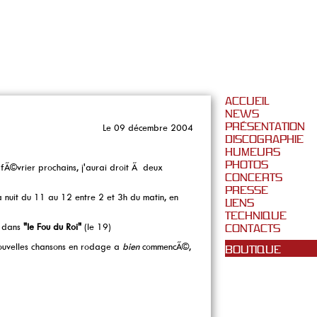
ACCUEIL
NEWS
PRÉSENTATION
Le 09 décembre 2004
DISCOGRAPHIE
HUMEURS
PHOTOS
fÃ©vrier prochains, j'aurai droit Ã deux
CONCERTS
PRESSE
 nuit du 11 au 12 entre 2 et 3h du matin, en
LIENS
TECHNIQUE
" dans
"le Fou du Roi"
(le 19)
CONTACTS
nouvelles chansons en rodage a
bien
commencÃ©,
BOUTIQUE