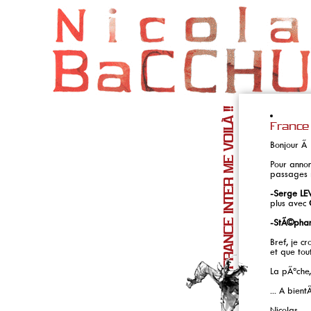
FRANCE INTER ME VOILÀ !!
France 
Bonjour Ã 
Pour annon
passages r
-Serge LE
plus avec
-StÃ©pha
Bref, je cr
et que tou
La pÃªche, 
... A bient
Nicolas