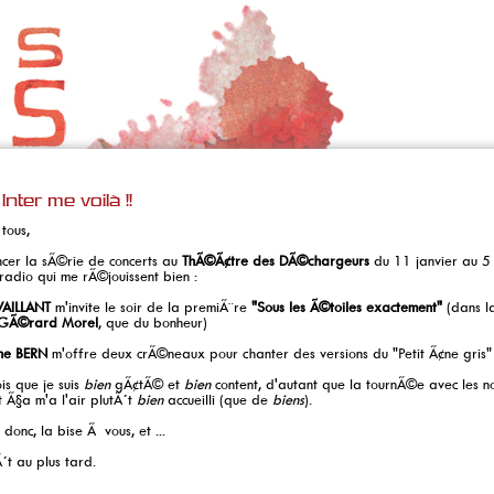
Inter me voilà !!
tous,
cer la sÃ©rie de concerts au
ThÃ©Ã¢tre des DÃ©chargeurs
du 11 janvier au 5 
adio qui me rÃ©jouissent bien :
VAILLANT
m'invite le soir de la premiÃ¨re
"Sous les Ã©toiles exactement"
(dans la
GÃ©rard Morel
, que du bonheur)
ne BERN
m'offre deux crÃ©neaux pour chanter des versions du "Petit Ã¢ne gris
ois que je suis
bien
gÃ¢tÃ© et
bien
content, d'autant que la tournÃ©e avec les 
t Ã§a m'a l'air plutÃ´t
bien
accueilli (que de
biens
).
donc, la bise Ã vous, et ...
Ã´t au plus tard.