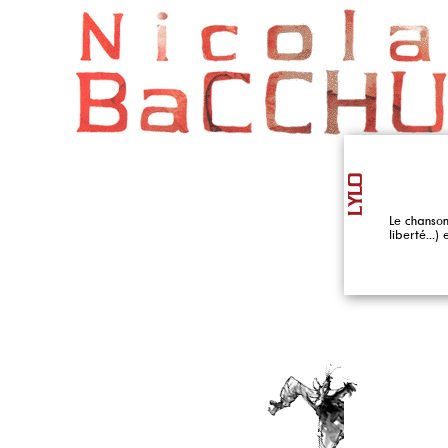
LYLO
Le chanson
liberté...)