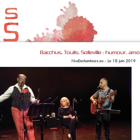
Bacchus, Toulis, Solleville : humour, amo
NosEnchanteurs.eu - Le 18 juin 2019