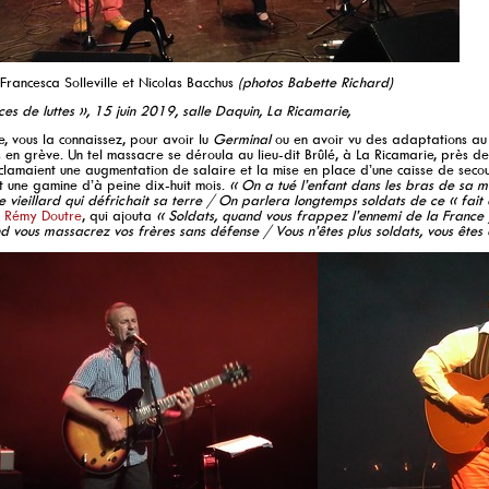
, Francesca Solleville et Nicolas Bacchus
(photos Babette Richard)
es de luttes », 15 juin 2019, salle Daquin, La Ricamarie,
e, vous la connaissez, pour avoir lu
Germinal
ou en avoir vu des adaptations au c
s en grève. Un tel massacre se déroula au lieu-dit Brûlé, à La Ricamarie, près de 
clamaient une augmentation de salaire et la mise en place d’une caisse de secou
t une gamine d’à peine dix-huit mois.
« On a tué l’enfant dans les bras de sa
e vieillard qui défrichait sa terre / On parlera longtemps soldats de ce « fait
s Rémy Doutre
, qui ajouta
« Soldats, quand vous frappez l’ennemi de la France 
 vous massacrez vos frères sans défense / Vous n’êtes plus soldats, vous êtes