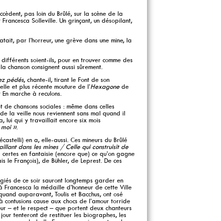
uccèdent, pas loin du Brûlé, sur la scène de la
t Francesca Solleville. Un grinçant, un désopilant,
atait, par l’horreur, une grève dans une mine, la
i différents soient-ils, pour en trouver comme des
 la chanson consignent aussi sûrement.
ez pédés
, chante-il, tirant le Font de son
lle et plus récente mouture de l’
Hexagone
de
t En marche à reculons.
lot de chansons sociales : même dans celles
 de la veille nous reviennent sans mal quand il
lui qui y travaillait encore six mois
 moi »
.
astelli) en a, elle-aussi. Ces mineurs du Brûlé
illant dans les mines / Celle qui construisit de
d certes en fantaisie (encore que) ce qu’on gagne
s le François), de Bühler, de Leprest. De ces
légiés de ce soir sauront longtemps garder en
à Francesca la médaille d’honneur de cette Ville
t quand auparavant, Toulis et Bacchus, ont osé
à contusions cause aux chocs de l’amour torride
our – et le respect – que portent deux chanteurs
our tenteront de restituer les biographes, les