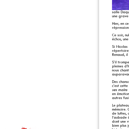
salle Daqui
une grave 
Hier, en c
répression
Ce soir, n
échos, une
Si Nicolas
répertoire
Renaud, il
S’il tromp
pleines d’
nous chant
auparavan
Des chanso
c’est cett
ses mains 
en émotion
autres fus
Le plateau
mémoire. Q
de luttes,
l’aubade à
dont une v
bien plus 