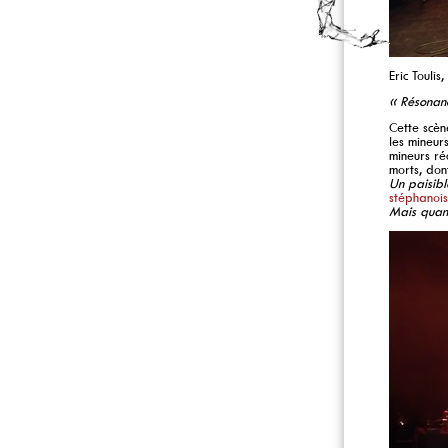
Eric Toulis
« Résonanc
Cette scèn
les mineur
mineurs ré
morts, don
Un paisibl
stéphanoi
Mais quand