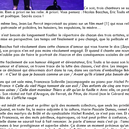
Ce soir, trois chanteurs se s
n. Rien a priori ne les relie. A priori. Vous pensez : Nicolas Bacchus, Eric Toulis e
et poétique. Sacrés cocos !
e même lieu, Jean-Luc Perrot improvisait au piano sur un film muet [1] qui nous rel
 patronale et policière, les huissiers, les expulsions, la misère…
ul n’est besoin de longuement fouiller le répertoire de chacun des trois artistes, s
 mise en perspective. Les temps ont finalement si peu changé, que la pellicule et
 Bacchus fait résolument dans cette chanson d’amour qui vous tourne le dos (
Soy
), son propos n’en est pas moins résolument engagé. Et quand il chante une nouve
 n’oublie pas de faire le portrait de Macron et des conséquences sociales de ce
ette facilement de son humour élégant et dévastateur, Eric Toulis a lui-aussi son 
humour et d’amour, on trouve trace de la lutte des classes, c’est dire. Les images
e ce déclassé qui désormais dort dans la rue, dans ses cartons d’emballage Ikéa, 
t :
« C’est là que je bossais comme un con / Avant qu’ils n’aient plus besoin de
ns qui ont sale mine, Francesca Solleville (accompagnée au piano par Michel Préc
e France
« Celle du vieil Hugo tonnant de son exil / Des enfants de cinq ans trava
vos usines / Celle dont monsieur Thiers a dit qu’on la fusille »
. Avec elle, on per
. Son récital est fait d’Aragon, de Ferrat, de Piton, de Morel (non le Gérard mai
illés de
L’affiche rouge
.
 est inédit et ne peut se prêter qu’à des moments collectors, que seuls les privi
uand, en toute fin, la maire adjointe à la culture, Marie-Pascale Dumas, remet 
 celle des martyrs du Brûlé et du syndicaliste Michel Rondet, ce n’est pas rien. E
 Francesca, en des mots périlleux, équivoques, où tout peut prêter à confusion, 
ielle dame ne saurait tout à fait renoncer. Je parle d’amour mais c’est ça : l’am
jeunes à leur prestigieuse et superbe aînée. Ça donne un moment précieux qu’un j