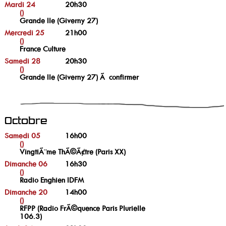
Mardi 24
20h30
()
Grande Ile (Giverny 27)
Mercredi 25
21h00
()
France Culture
Samedi 28
20h30
()
Grande Ile (Giverny 27) Ã confirmer
Octobre
Samedi 05
16h00
()
VingtiÃ¨me ThÃ©Ã¢tre (Paris XX)
Dimanche 06
16h30
()
Radio Enghien IDFM
Dimanche 20
14h00
()
RFPP (Radio FrÃ©quence Paris Plurielle
106.3)