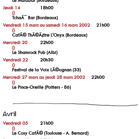
Le Malabar (Bordeaux)
Jeudi 14
18h00
()
TchaÃ¯ Bar (Bordeaux)
Vendredi 15 mars au samedi 16 mars 2002
21h00
()
CafÃ© ThÃ©Ã¢tre L'Onyx (Bordeaux)
Mercredi 20
22h00
()
Le Shamrock Pub (Albi)
Vendredi 22
20h30
()
Festival de la Voix LÃ©ognan (33)
Mercredi 27 mars au jeudi 28 mars 2002
22h00
()
Le Pince-Oreille (Poitiers - 86)
Avril
Vendredi 05
21h00
()
Le Cosy CafÃ© (Toulouse - A. Bernard)