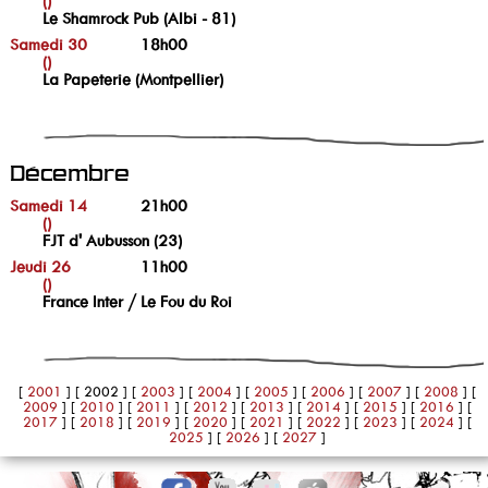
()
Le Shamrock Pub (Albi - 81)
Samedi 30
18h00
()
La Papeterie (Montpellier)
Décembre
Samedi 14
21h00
()
FJT d' Aubusson (23)
Jeudi 26
11h00
()
France Inter / Le Fou du Roi
[
2001
]
[ 2002 ]
[
2003
]
[
2004
]
[
2005
]
[
2006
]
[
2007
]
[
2008
]
[
2009
]
[
2010
]
[
2011
]
[
2012
]
[
2013
]
[
2014
]
[
2015
]
[
2016
]
[
2017
]
[
2018
]
[
2019
]
[
2020
]
[
2021
]
[
2022
]
[
2023
]
[
2024
]
[
2025
]
[
2026
]
[
2027
]