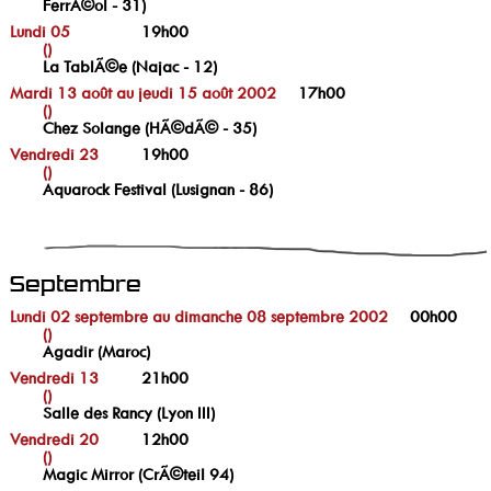
FerrÃ©ol - 31)
Lundi 05
19h00
()
La TablÃ©e (Najac - 12)
Mardi 13 août au jeudi 15 août 2002
17h00
()
Chez Solange (HÃ©dÃ© - 35)
Vendredi 23
19h00
()
Aquarock Festival (Lusignan - 86)
Septembre
Lundi 02 septembre au dimanche 08 septembre 2002
00h00
()
Agadir (Maroc)
Vendredi 13
21h00
()
Salle des Rancy (Lyon III)
Vendredi 20
12h00
()
Magic Mirror (CrÃ©teil 94)