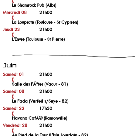
()
Le Shamrock Pub (Albi)
Mercredi 08
21h00
()
La Loupiote (Toulouse - St Cyprien)
Jeudi 23
21h00
()
L'Envie (Toulouse - St Pierre)
Juin
Samedi 01
21h00
()
Salle des FÃªtes (Vaour - 81)
Samedi 08
21h00
()
Le Fada (Verfeil s/Seye - 82)
Samedi 22
17h30
()
Havana CafÃ© (Ramonville)
Vendredi 28
21h00
()
Au Pied de la Tour (L'Isle Jourdain - 32)