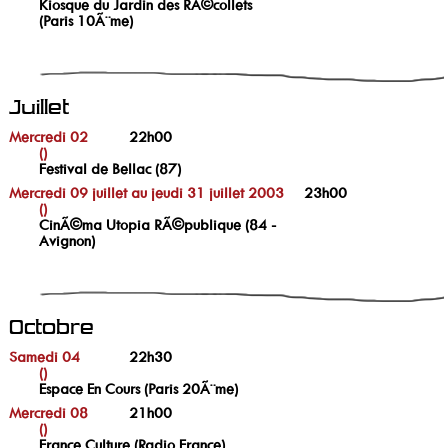
Kiosque du Jardin des RÃ©collets
(Paris 10Ã¨me)
Juillet
Mercredi 02
22h00
()
Festival de Bellac (87)
Mercredi 09 juillet au jeudi 31 juillet 2003
23h00
()
CinÃ©ma Utopia RÃ©publique (84 -
Avignon)
Octobre
Samedi 04
22h30
()
Espace En Cours (Paris 20Ã¨me)
Mercredi 08
21h00
()
France Culture (Radio France)