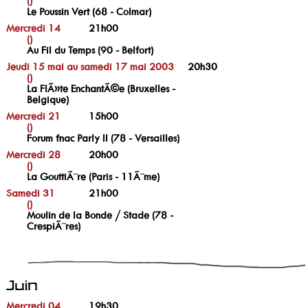
()
Le Poussin Vert (68 - Colmar)
Mercredi 14
21h00
()
Au Fil du Temps (90 - Belfort)
Jeudi 15 mai au samedi 17 mai 2003
20h30
()
La FlÃ»te EnchantÃ©e (Bruxelles -
Belgique)
Mercredi 21
15h00
()
Forum fnac Parly II (78 - Versailles)
Mercredi 28
20h00
()
La GouttiÃ¨re (Paris - 11Ã¨me)
Samedi 31
21h00
()
Moulin de la Bonde / Stade (78 -
CrespiÃ¨res)
Juin
Mercredi 04
19h30