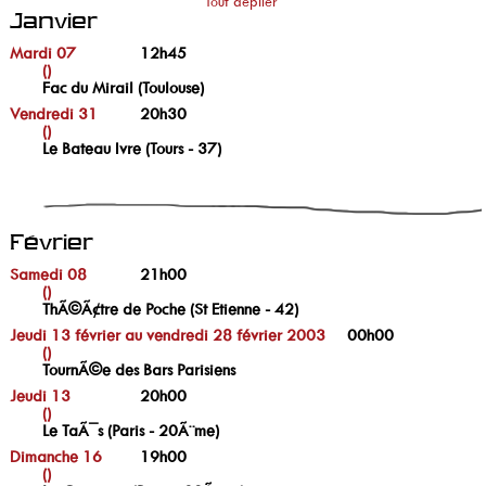
Tout déplier
Janvier
Mardi 07
12h45
()
Fac du Mirail (Toulouse)
Vendredi 31
20h30
()
Le Bateau Ivre (Tours - 37)
Février
Samedi 08
21h00
()
ThÃ©Ã¢tre de Poche (St Etienne - 42)
Jeudi 13 février au vendredi 28 février 2003
00h00
()
TournÃ©e des Bars Parisiens
Jeudi 13
20h00
()
Le TaÃ¯s (Paris - 20Ã¨me)
Dimanche 16
19h00
()