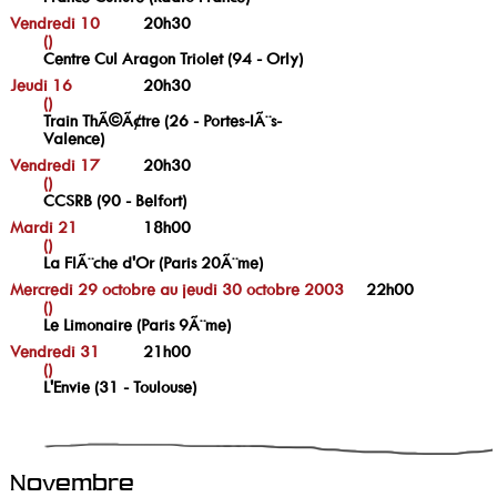
Vendredi 10
20h30
()
Centre Cul Aragon Triolet (94 - Orly)
Jeudi 16
20h30
()
Train ThÃ©Ã¢tre (26 - Portes-lÃ¨s-
Valence)
Vendredi 17
20h30
()
CCSRB (90 - Belfort)
Mardi 21
18h00
()
La FlÃ¨che d'Or (Paris 20Ã¨me)
Mercredi 29 octobre au jeudi 30 octobre 2003
22h00
()
Le Limonaire (Paris 9Ã¨me)
Vendredi 31
21h00
()
L'Envie (31 - Toulouse)
Novembre