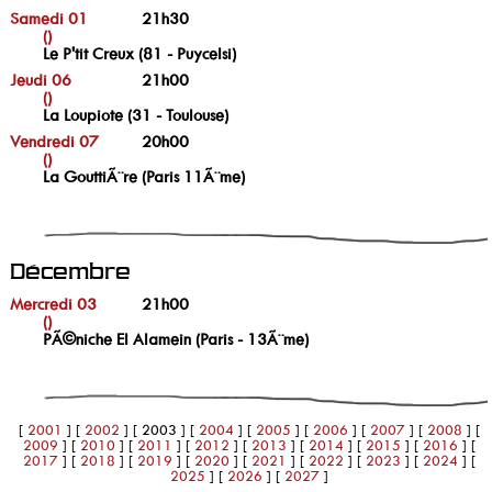
Samedi 01
21h30
()
Le P'tit Creux (81 - Puycelsi)
Jeudi 06
21h00
()
La Loupiote (31 - Toulouse)
Vendredi 07
20h00
()
La GouttiÃ¨re (Paris 11Ã¨me)
Décembre
Mercredi 03
21h00
()
PÃ©niche El Alamein (Paris - 13Ã¨me)
[
2001
]
[
2002
]
[ 2003 ]
[
2004
]
[
2005
]
[
2006
]
[
2007
]
[
2008
]
[
2009
]
[
2010
]
[
2011
]
[
2012
]
[
2013
]
[
2014
]
[
2015
]
[
2016
]
[
2017
]
[
2018
]
[
2019
]
[
2020
]
[
2021
]
[
2022
]
[
2023
]
[
2024
]
[
2025
]
[
2026
]
[
2027
]