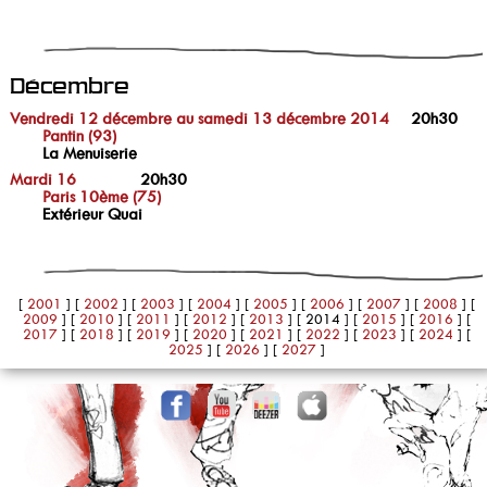
Décembre
Vendredi 12 décembre au samedi 13 décembre 2014
20h30
Pantin (93)
La Menuiserie
Mardi 16
20h30
Paris 10ème (75)
Extérieur Quai
[
2001
]
[
2002
]
[
2003
]
[
2004
]
[
2005
]
[
2006
]
[
2007
]
[
2008
]
[
2009
]
[
2010
]
[
2011
]
[
2012
]
[
2013
]
[ 2014 ]
[
2015
]
[
2016
]
[
2017
]
[
2018
]
[
2019
]
[
2020
]
[
2021
]
[
2022
]
[
2023
]
[
2024
]
[
2025
]
[
2026
]
[
2027
]