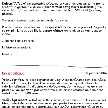
L'album "A Table"
est accessible (Ã©coute et vente) en cliquant sur la petite
fenÃªtre clignotante ci dessous
pour certains navigateurs seulement
, grrrr,
sinon :
http://boutique.kiui.fr
, en attendant tous les dÃ©tails ici (paroles,
photos).
Toutes nos excuses, donc, on essaie de faire vite.
Pour les autres nouvelles, voir rubrique
concerts
, on tourne pas mal, l'agenda
se remplit, le spectacle
Elf, la pompe Afrique
reprend, on devrait donc se
croiser...
... bientÃ´t au plus tard.
La bise en attendant.
Nicolas
Le 30 janvier 2006
fin et début
VoilÃ , c'est fait
, les deux semaines au VingtiÃ¨me thÃ©Ã¢tre sont passÃ©es,
la premiÃ¨re dure, la deuxiÃ¨me comme de rien avec que du plaisir. Les
fidÃ¨les Ã©taient lÃ , d'autres ont dÃ©couvert, c'est le but, et les gens de
presse ou de spectacle pas encore venus ont eu une occasion de plus, dont
certains ont profitÃ©, merci.
VoilÃ , Ã§a repart
, la DrÃ´me cette semaine, Lyon ensuite, aprÃ¨s vous verrez
bien, content de retourner chanter un peu partout avec ces chansons et cet
album qui marche bien, le distributeur m'a dÃ©jÃ recommandÃ© un stock,