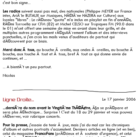
c'est bon signe...
Les radios
suivent aussi pas mal, des nationales (Philippe MEYER sur France
inter, AriÃ¨le BUTAUX sur Musiques, HÃ©lÃ¨ne HAZERA sur Culture) aux
locales "libres" : Le rÃ©seau "quota" m'a inclus en playlist en fin d'annÃ©e,
RÃ©mi Torroella sur CFM (82) et Michel CELSO sur Tropiques FM (90.0 dans
le 01) m'ont offert une semaine de mise en avant dans leur grille, et de
multiples autres programment rÃ©guliÃ¨rement l'album et des interviews
ponctuelles, si j'en crois les mails venus d'auditeurs de partout qui
dÃ©couvrent par ce biais.
Merci donc Ã tous
, au bouche Ã oreille, aux ondes Ã oreilles, au bouche Ã
bouche, aux touche Ã tout et Ã tous, bref Ã tout ce qui donne envie de
continuer, et ...
... A bientÃ´t un peu partout.
Nicolas
Le 17 janvier 2006
Ligne Droite...
...derniÃ¨re du nom avant le VingtiÃ¨me ThÃ©Ã¢tre
, Ã§a se prÃ©pare et
sera plus Ã©lectrique... Surprise ! C'est du 18 au 29 janvier et vous pouvez
rÃ©server, voir rubrique concerts.
Pour la presse
, j'essaie de tenir Ã jour, mais j'ai du mal car les chroniques
d'album et autres portraits s'accumulent. Derniers articles en ligne (et en lien),
celui du magazine
FrancoFans
(prÃ©cieux et Ã soutenir d'urgence), et celui