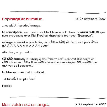
Le 27 novembre 2007
Copinage et humeur...
... ou plutÃ´t productionnage.
La souscription
pour avoir avant tout le monde l'album de
Manu GALURE
que
nous produisons avec
Kiui Prod
est disponible rubrique
"Technique"
.
Mixage la semaine prochaine, on a Ã©coutÃ©, et c'est parti pour Ãªtre
trÃ¨Ã¨Ã¨Ã¨Ã¨Ã¨Ã¨Ã¨Ã¨Ã¨Ã¨s beau !
Allez hop, on y court...
CÃ´tÃ©
humeurs
,
la rubrique des "mauvaises" s'enrichit d'un texte en
rÃ©action aux rÃ©actions rÃ©actionnaires des
otages
Ã©plorÃ©s des
grÃ¨ves de l'automne...
La bise en attendant la suite et...
...A bientÃ´t au plus tard.
Nicolas
Le 25 septembre 2007
Mon voisin est un ange...