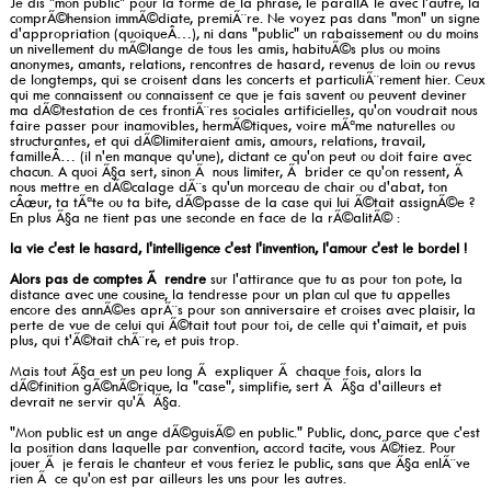
Je dis "mon public" pour la forme de la phrase, le parallÃ¨le avec l'autre, la
comprÃ©hension immÃ©diate, premiÃ¨re. Ne voyez pas dans "mon" un signe
d'appropriation (quoiqueÂ…), ni dans "public" un rabaissement ou du moins
un nivellement du mÃ©lange de tous les amis, habituÃ©s plus ou moins
anonymes, amants, relations, rencontres de hasard, revenus de loin ou revus
de longtemps, qui se croisent dans les concerts et particuliÃ¨rement hier. Ceux
qui me connaissent ou connaissent ce que je fais savent ou peuvent deviner
ma dÃ©testation de ces frontiÃ¨res sociales artificielles, qu'on voudrait nous
faire passer pour inamovibles, hermÃ©tiques, voire mÃªme naturelles ou
structurantes, et qui dÃ©limiteraient amis, amours, relations, travail,
familleÂ… (il n'en manque qu'une), dictant ce qu'on peut ou doit faire avec
chacun. A quoi Ã§a sert, sinon Ã nous limiter, Ã brider ce qu'on ressent, Ã
nous mettre en dÃ©calage dÃ¨s qu'un morceau de chair ou d'abat, ton
cÂœur, ta tÃªte ou ta bite, dÃ©passe de la case qui lui Ã©tait assignÃ©e ?
En plus Ã§a ne tient pas une seconde en face de la rÃ©alitÃ© :
la vie c'est le hasard, l'intelligence c'est l'invention, l'amour c'est le bordel !
Alors pas de comptes Ã rendre
sur l'attirance que tu as pour ton pote, la
distance avec une cousine, la tendresse pour un plan cul que tu appelles
encore des annÃ©es aprÃ¨s pour son anniversaire et croises avec plaisir, la
perte de vue de celui qui Ã©tait tout pour toi, de celle qui t'aimait, et puis
plus, qui t'Ã©tait chÃ¨re, et puis trop.
Mais tout Ã§a est un peu long Ã expliquer Ã chaque fois, alors la
dÃ©finition gÃ©nÃ©rique, la "case", simplifie, sert Ã Ã§a d'ailleurs et
devrait ne servir qu'Ã Ã§a.
"Mon public est un ange dÃ©guisÃ© en public." Public, donc, parce que c'est
la position dans laquelle par convention, accord tacite, vous Ã©tiez. Pour
jouer Ã je ferais le chanteur et vous feriez le public, sans que Ã§a enlÃ¨ve
rien Ã ce qu'on est par ailleurs les uns pour les autres.