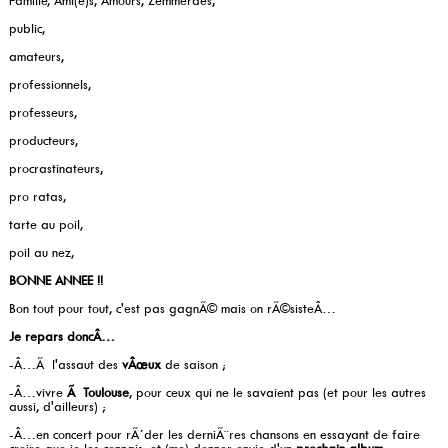
Famille, Ami(e)s, Amours, Zemmerdes,
public,
amateurs,
professionnels,
professeurs,
producteurs,
procrastinateurs,
pro ratas,
tarte au poil,
poil au nez,
BONNE ANNEE !!
Bon tout pour tout, c'est pas gagnÃ© mais on rÃ©sisteÂ…
Je repars doncÂ…
-Â…Ã l'assaut des
vÂœux
de saison ;
-Â…vivre
Ã Toulouse
, pour ceux qui ne le savaient pas (et pour les autres
aussi, d'ailleurs) ;
-Â…en concert pour rÃ´der les derniÃ¨res chansons en essayant de faire