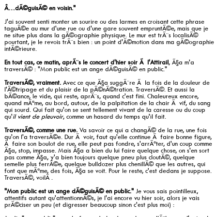
Â…dÃ©guisÃ© en voisin."
J'ai souvent senti monter un sourire ou des larmes en croisant cette phrase
taguÃ©e au mur d'une rue ou d'une gare souvent empruntÃ©e, mais que je
ne situe plus dans la gÃ©ographie physique. Le mur est trÃ¨s localisÃ©
pourtant, je le revois trÃ¨s bien : un point d'Ã©motion dans ma gÃ©ographie
intÃ©rieure.
En tout cas, ce matin, aprÃ¨s le concert d'hier soir Ã l'Attirail
, Ã§a m'a
traversÃ© : "Mon public est un ange dÃ©guisÃ© en public."
TraversÃ©, vraiment.
Avec ce que Ã§a suggÃ¨re Ã la fois de la douleur de
l'Ã©tripage et du plaisir de la pÃ©nÃ©tration. TraversÃ©. Et aussi la
bÃ©ance, le vide, qui reste, aprÃ¨s, quand c'est fini. Chaleureux encore,
quand mÃªme, au bord, autour, de la palpitation de la chair Ã vif, du sang
qui sourd. Qui fait qu'on se sent tellement vivant de la caresse ou du coup
qu'
il vient de pleuvoir
, comme un hasard du temps qu'il fait.
TraversÃ©, comme une rue.
Va savoir ce qui a changÃ© de la rue, une fois
qu'on l'a traversÃ©e. Dur Ã voir, faut qu'elle continue Ã faire bonne figure,
Ã faire son boulot de rue, elle peut pas fondre, s'arrÃªter, d'un coup comme
Ã§a, stop, impasse. Mais Ã§a a bien du lui faire quelque chose, on s'en sort
pas comme Ã§a, y'a bien toujours quelque pneu plus cloutÃ©, quelque
semelle plus ferrÃ©e, quelque bulldozer plus chenillÃ© que les autres, qui
font que mÃªme, des fois, Ã§a se voit. Pour le reste, c'est dedans je suppose.
TraversÃ©, voilÃ .
"Mon public est un ange dÃ©guisÃ© en public."
Je vous sais pointilleux,
attentifs autant qu'attentionnÃ©s, je l'ai encore vu hier soir, alors je vais
prÃ©ciser un peu (et digresser beaucoup sinon c'est plus moi) :