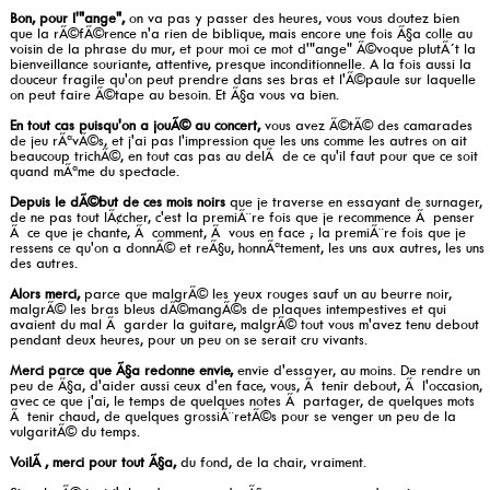
Bon, pour l'"ange",
on va pas y passer des heures, vous vous doutez bien
que la rÃ©fÃ©rence n'a rien de biblique, mais encore une fois Ã§a colle au
voisin de la phrase du mur, et pour moi ce mot d'"ange" Ã©voque plutÃ´t la
bienveillance souriante, attentive, presque inconditionnelle. A la fois aussi la
douceur fragile qu'on peut prendre dans ses bras et l'Ã©paule sur laquelle
on peut faire Ã©tape au besoin. Et Ã§a vous va bien.
En tout cas puisqu'on a jouÃ© au concert,
vous avez Ã©tÃ© des camarades
de jeu rÃªvÃ©s, et j'ai pas l'impression que les uns comme les autres on ait
beaucoup trichÃ©, en tout cas pas au delÃ de ce qu'il faut pour que ce soit
quand mÃªme du spectacle.
Depuis le dÃ©but de ces mois noirs
que je traverse en essayant de surnager,
de ne pas tout lÃ¢cher, c'est la premiÃ¨re fois que je recommence Ã penser
Ã ce que je chante, Ã comment, Ã vous en face ; la premiÃ¨re fois que je
ressens ce qu'on a donnÃ© et reÃ§u, honnÃªtement, les uns aux autres, les uns
des autres.
Alors merci,
parce que malgrÃ© les yeux rouges sauf un au beurre noir,
malgrÃ© les bras bleus dÃ©mangÃ©s de plaques intempestives et qui
avaient du mal Ã garder la guitare, malgrÃ© tout vous m'avez tenu debout
pendant deux heures, pour un peu on se serait cru vivants.
Merci parce que Ã§a redonne envie,
envie d'essayer, au moins. De rendre un
peu de Ã§a, d'aider aussi ceux d'en face, vous, Ã tenir debout, Ã l'occasion,
avec ce que j'ai, le temps de quelques notes Ã partager, de quelques mots
Ã tenir chaud, de quelques grossiÃ¨retÃ©s pour se venger un peu de la
vulgaritÃ© du temps.
VoilÃ , merci pour tout Ã§a,
du fond, de la chair, vraiment.