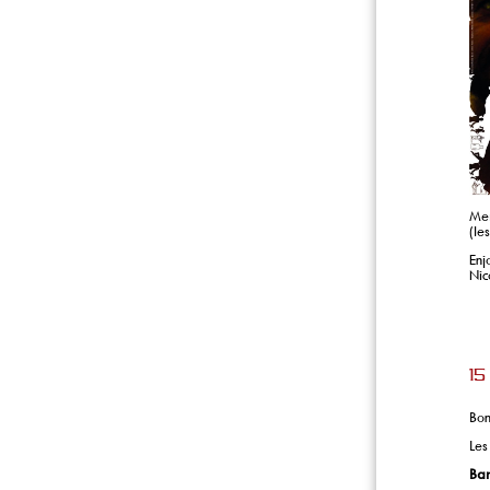
Mer
(le
Enj
Nic
15
Bon
Les
Bar