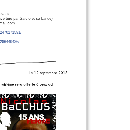
havaux
uverture par Sarclo et sa bande)
gmail.com
22470171591/
5286449436/
Le 12 septembre 2013
a troisième sera offerte à ceux qui