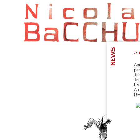
NEWS
3 
Apr
par
Jul
Tou
Lis
Au 
Res