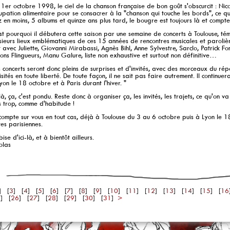
 1
er
octobre 1998, le ciel de la chanson française de bon goût s'obscurcit : Ni
upation alimentaire pour se consacrer à la "chanson qui touche les bords", ce qu
 en moins, 5 albums et quinze ans plus tard, le bougre est toujours là et compte
st pourquoi il débutera cette saison par une semaine de concerts à Toulouse, t
sieurs lieux emblématiques de ces 15 années de rencontres musicales et parolières,
 avec Juliette, Giovanni Mirabassi, Agnès Bihl, Anne Sylvestre, Sarclo, Patrick Font,
tons Flingueurs, Manu Galure, liste non exhaustive et surtout non définitive…
 concerts seront donc pleins de surprises et d'invités, avec des morceaux du ré
isités en toute liberté. De toute façon, il ne sait pas faire autrement. Il continue
yon le 18 octobre et à Paris durant l'hiver. "
là, ça, c'est pondu. Reste donc à organiser ça, les invités, les trajets, ce qu'on v
 trop, comme d'habitude !
compte sur vous en tout cas, déjà à Toulouse du 3 au 6 octobre puis à Lyon le 18
es parisiennes.
bise d'ici-là, et à bientôt ailleurs.
olas
] [
3
] [
4
] [
5
] [
6
] [
7
] [
8
] [
9
] [
10
] [
11
] [
12
] [
13
] [
14
] [
15
] [
16
5
] [
26
] [
27
] [
28
] [
29
] [
30
] [
31
]
>