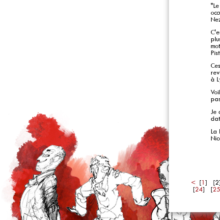
"Le
occ
Nez
C'e
plu
mot
Pis
Ces
rev
à L
Voi
pas
Je 
dat
La 
Nic
<
[
1
] [2
[
24
] [
2