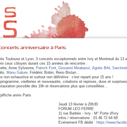
concerts anniversaire à Paris
ès Toulouse et Lyon, 3 concerts exceptionnels entre Ivry et Montreuil du 13 
mi ceux côtoyés dur
ant ces 15 années de rencontre :
iette, Anne Sylvestre,
Patrick Font
,
Giovanni Mirabassi
,
Agnès Bihl
,
Sarcloret
lis,
Manu Galure
, Frédéric Bobin, Reno Bistan...
te non exhaustive et surtout non définitive : c'est reparti pour 15 ans !
programme, vieilleries et nouveautés, créations et reprises, duos et surprises
tauration possible dès 19h et réservations plus que conseillées...
Jeudi 13 février à 20h30
FORUM LEO FERRE
11 rue Barbès - Ivry - M° Porte d'Ivry
infos / réservations : 01 46 72 64 68
Evénement FB dédié :
https://www.faceb