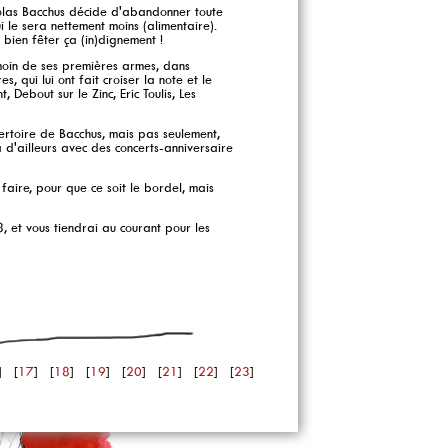
colas Bacchus décide d'abandonner toute
i le sera nettement moins (alimentaire).
 bien fêter ça (in)dignement !
émoin de ses premières armes, dans
 qui lui ont fait croiser la note et le
 Debout sur le Zinc, Eric Toulis, Les
pertoire de Bacchus, mais pas seulement,
ra d'ailleurs avec des concerts-anniversaire
a faire, pour que ce soit le bordel, mais
, et vous tiendrai au courant pour les
] [
17
] [
18
] [
19
] [
20
] [
21
] [
22
] [
23
]