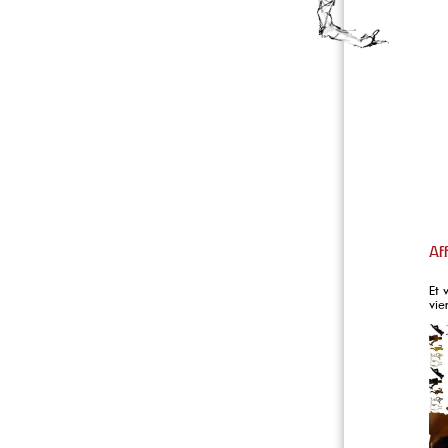
Af
Et 
vie